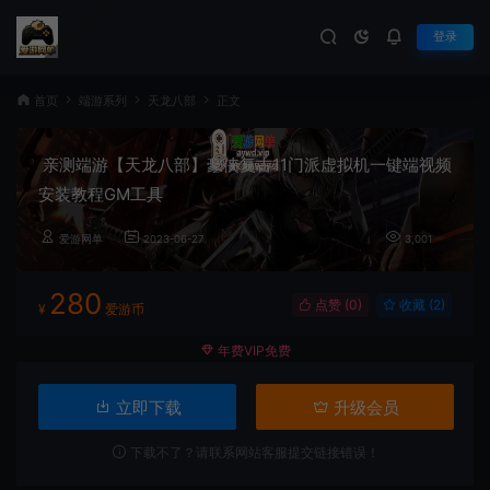
登录
首页
端游系列
天龙八部
正文
亲测端游【天龙八部】豪侠复古11门派虚拟机一键端视频
安装教程GM工具
爱游网单
2023-06-27
3,001
280
点赞 (
0
)
收藏 (2)
¥
爱游币
年费VIP免费
立即下载
升级会员
下载不了？请联系网站客服提交链接错误！