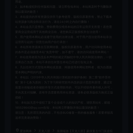
用途。
2、如本帖侵犯到任何版权问题，请立即告知本站，本站将及时予与删除并
致以最深的歉意！
3、本站提供的所有资源仅供学习参考使用，版权归原著所有，禁止下载本
站资源参与商业和非法行为，请在24小时之内自行删除！
4、本站会员只是赞助，赞助费用仅维持本站的日常运营开支所需！若您需
要商业运营或用于其他商业活动，请您购买正版授权并合法使用！
5、用户使用本网站必须遵守使用的法律法规，对于用户违法使用本站非法
运营而引起的一切责任由用户自行承担！
6、本站所有资源来自互联网转载，版权归原著所有，用户访问和使用本站
的条件是必须接受本站“免责申明”，如不遵守，请勿访问或使用本网站！
7、本站使用者因为违反本声明的规定而触犯中华人民共和国法律的，一切
后果自己负责，本站不承担任何责任本站已经进行告知义务。
8、凡以任何方式登陆本网站或直接、间接使用本网站资料者，视为自愿接
受本网站声明的约束。
9、本站以《2013中华人民共和国计算机软件保护条例》第二章"软件菩作
权” 第十七条为原则：为了学习和研究软件内含的设计思想和原理，通过安
装显示传输或者存储软件等方式使用软件的，可以不经软件著作权人许可，
不向其支付报酬。若有学员需要商用本站资源，请务必联系版权方购买正版
授权！
10、本站如无意中侵犯了某个企业或个人的知识产权，请联系站长，邮箱：
185529643@qq.com告知，本站将立即删除并致以最深的歉意！
请注意：无所谓完美的内容，不包含BUG修复一类的修改服务！若要求较高
追求完美请勿赞助！
爱游网单
天龙八部
亲测端游【天龙八部】豪侠复古11门派虚拟