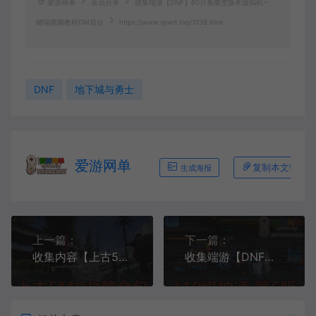
爱游网单
会员分享
搜集端游【DNF】60月兔微变版本虚拟机一
键端视频教程GM后台
https://www.aywd.top/3138.html
DNF
地下城与勇士
爱游网单
复制本文链接
生成海报
上一篇：
下一篇：
收集内容【上古5MOD整合】走十上古5v3.0免安装版解压运行
收集端游【DNF】110级单机版神话6.0智能AI机器人完善主线副本巴卡尔