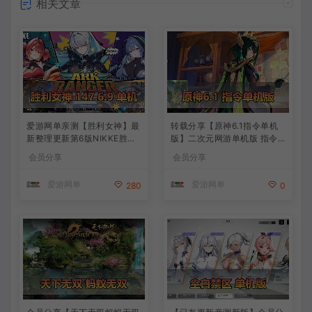
相关文章
爱游网单亲测【胜利女神】最
转载分享【原神6.1指令单机
新整理更新第6版NIKKE胜利
版】二次元网游单机版 指令
女神妮姬单机版方舟活动147
模拟端 登录 战斗 地图 魔物
会员分享
会员分享
版本官服GM可无限抽卡全剧
背包 抽卡 商店 MOD 未亲测
情免虚拟机一键端视频安装教
图文教学
爱游网单
爱游网单
280
0
学