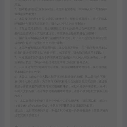
用途。
2、如本帖侵犯到任何版权问题，请立即告知本站，本站将及时予与删除并
致以最深的歉意！
3、本站提供的所有资源仅供学习参考使用，版权归原著所有，禁止下载本
站资源参与商业和非法行为，请在24小时之内自行删除！
4、本站会员只是赞助，赞助费用仅维持本站的日常运营开支所需！若您需
要商业运营或用于其他商业活动，请您购买正版授权并合法使用！
5、用户使用本网站必须遵守使用的法律法规，对于用户违法使用本站非法
运营而引起的一切责任由用户自行承担！
6、本站所有资源来自互联网转载，版权归原著所有，用户访问和使用本站
的条件是必须接受本站“免责申明”，如不遵守，请勿访问或使用本网站！
7、本站使用者因为违反本声明的规定而触犯中华人民共和国法律的，一切
后果自己负责，本站不承担任何责任本站已经进行告知义务。
8、凡以任何方式登陆本网站或直接、间接使用本网站资料者，视为自愿接
受本网站声明的约束。
9、本站以《2013中华人民共和国计算机软件保护条例》第二章"软件菩作
权” 第十七条为原则：为了学习和研究软件内含的设计思想和原理，通过安
装显示传输或者存储软件等方式使用软件的，可以不经软件著作权人许可，
不向其支付报酬。若有学员需要商用本站资源，请务必联系版权方购买正版
授权！
10、本站如无意中侵犯了某个企业或个人的知识产权，请联系站长，邮箱：
185529643@qq.com告知，本站将立即删除并致以最深的歉意！
请注意：无所谓完美的内容，不包含BUG修复一类的修改服务！若要求较高
追求完美请勿赞助！