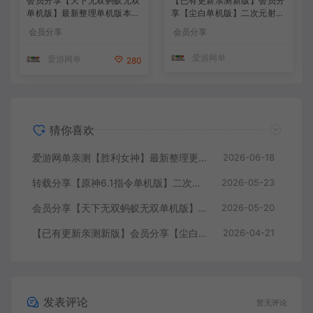
会员分享【天下无双蚂蚁无双
【已有更新亲测新版】会员分
单机版】最新整理单机版本
享【尘白单机版】二次元射击
带GM命令后台 武侠怀旧网游
类网游单机版一键端
会员分享
会员分享
免虚拟机一键端 配套视频教
学
爱游网单
爱游网单
280
猜你喜欢
爱游网单亲测【胜利女神】最新整理更新第6版NIKKE胜利女神妮姬单机版方舟活动147版本官服GM可无限抽卡全剧情免虚拟机一键端视频安装教学
2026-06-18
转载分享【原神6.1指令单机版】二次元网游单机版 指令模拟端 登录 战斗 地图 魔物 背包 抽卡 商店 MOD 未亲测图文教学
2026-05-23
会员分享【天下无双蚂蚁无双单机版】最新整理单机版本 带GM命令后台 武侠怀旧网游 免虚拟机一键端 配套视频教学
2026-05-20
【已有更新亲测新版】会员分享【尘白单机版】二次元射击类网游单机版一键端
2026-04-21
发表评论
暂无评论