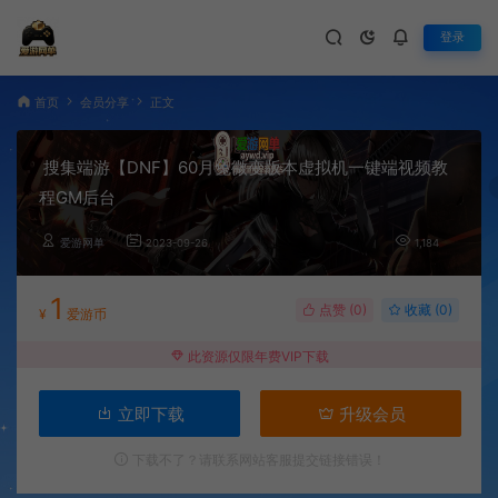
登录
首页
会员分享
正文
搜集端游【DNF】60月兔微变版本虚拟机一键端视频教
程GM后台
爱游网单
2023-09-26
1,184
1
点赞 (
0
)
收藏 (0)
¥
爱游币
此资源仅限年费VIP下载
立即下载
升级会员
下载不了？请联系网站客服提交链接错误！