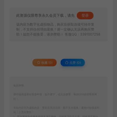
此资源仅限尊享永久会员下载，请先
登录
该内容为数字化虚拟物品，购买后获取连接可转存复
制，不支持任何理由退换！请一定确认无误再购买赞
助！如您不能接受，请勿赞助！ 客服QQ：3391007258
收藏 (0)
点赞 (
0
)
免责申明
请仔细阅读本站免责申明，如不遵守，或无法接受，请勿访问或使用本网
站！
本站内容均为虚拟内容，赞助后无法召回，顾不支持退换！避免纠纷耽误时
间！介意勿赞助！
1、爱游网单所有网单资源来源于网络，仅供学习交流之用。切勿用于商业