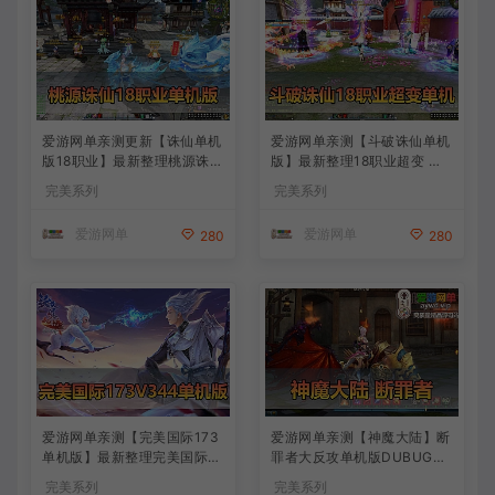
爱游网单亲测更新【诛仙单机
爱游网单亲测【斗破诛仙单机
版18职业】最新整理桃源诛仙
版】最新整理18职业超变 带G
精修第4版 配套GM工具可发
M物品后台 通用视频安装教学
完美系列
完美系列
物品装备点券 配套工具大全
虚拟机一键端+手工端文本教
虚拟机一键端 视频安装教学
学
爱游网单
爱游网单
280
280
+手工端文本教学
爱游网单亲测【完美国际173
爱游网单亲测【神魔大陆】断
单机版】最新整理完美国际17
罪者大反攻单机版DUBUG命
3V344新15职业鸿利商城版
令可发物品道具装备叶子虚拟
完美系列
完美系列