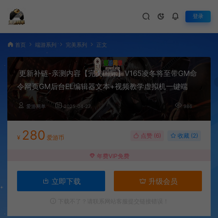
登录
首页
端游系列
完美系列
正文
更新补链-亲测内容【完美国际】V165凌冬将至带GM命
令网页GM后台EL编辑器文本+视频教学虚拟机一键端
爱游网单
2025-04-27
986
280
点赞 (
6
)
收藏 (2)
¥
爱游币
年费VIP免费
立即下载
升级会员
下载不了？请联系网站客服提交链接错误！