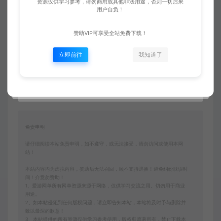
资源仅供学习参考，请勿商用或其他非法用途，否则一切后果
用户自负！
赞助VIP可享受全站免费下载！
立即前往
我知道了
收藏 (2)
点赞 (
6
)
免责申明
请仔细阅读本站免责申明，如不遵守，或无法接受，请勿访问或使用本网
站！
本站内容均为虚拟内容，赞助后无法召回，顾不支持退换！避免纠纷耽误时
间！介意勿赞助！
1、爱游网单所有网单资源来源于网络，仅供学习交流之用。切勿用于商业
用途。
2、如本帖侵犯到任何版权问题，请立即告知本站，本站将及时予与删除并
致以最深的歉意！
3、本站提供的所有资源仅供学习参考使用，版权归原著所有，禁止下载本