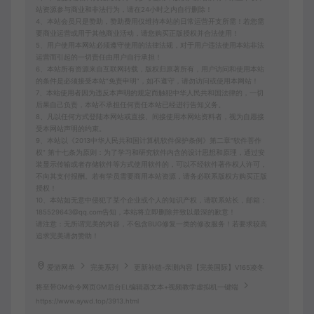
站资源参与商业和非法行为，请在24小时之内自行删除！
4、本站会员只是赞助，赞助费用仅维持本站的日常运营开支所需！若您需
要商业运营或用于其他商业活动，请您购买正版授权并合法使用！
5、用户使用本网站必须遵守使用的法律法规，对于用户违法使用本站非法
运营而引起的一切责任由用户自行承担！
6、本站所有资源来自互联网转载，版权归原著所有，用户访问和使用本站
的条件是必须接受本站“免责申明”，如不遵守，请勿访问或使用本网站！
7、本站使用者因为违反本声明的规定而触犯中华人民共和国法律的，一切
后果自己负责，本站不承担任何责任本站已经进行告知义务。
8、凡以任何方式登陆本网站或直接、间接使用本网站资料者，视为自愿接
受本网站声明的约束。
9、本站以《2013中华人民共和国计算机软件保护条例》第二章"软件菩作
权” 第十七条为原则：为了学习和研究软件内含的设计思想和原理，通过安
装显示传输或者存储软件等方式使用软件的，可以不经软件著作权人许可，
不向其支付报酬。若有学员需要商用本站资源，请务必联系版权方购买正版
授权！
10、本站如无意中侵犯了某个企业或个人的知识产权，请联系站长，邮箱：
185529643@qq.com告知，本站将立即删除并致以最深的歉意！
请注意：无所谓完美的内容，不包含BUG修复一类的修改服务！若要求较高
追求完美请勿赞助！
爱游网单
完美系列
更新补链-亲测内容【完美国际】V165凌冬
将至带GM命令网页GM后台EL编辑器文本+视频教学虚拟机一键端
https://www.aywd.top/3913.html