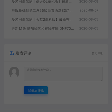
爱游网单亲测【倚天OL单机版】最新整理龙驹完善版 怀旧武侠网游单机 带GM工具可发物品装备 虚拟机一键端 视频安装教学
2026-08-08
群服联机剑灵二系55级白青西洛S3昆仑版 在线点券 每日礼包 复古玩法
2026-08-07
爱游网单亲测【天堂2单机版】最新整理水龙法利昂带假人商业端制作单机 内置多功能GM控制台 可发物品装备 虚拟机一键端 视频安装教学
2026-08-05
更新1.1版 增加掉落和在线奖励 DNF70星月侍魂联机版 丰富异次元技能装备词条 护石 辟邪玉 皮肤外观 BUFF技能徽章 史诗装备特效徽章 技能宝珠等 在线点 装备靠爆
2026-08-05
发表评论
暂无评论
登录后评论