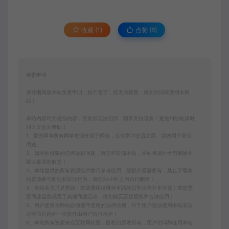
收藏 (1)
点赞 (
6
)
免责申明
请仔细阅读本站免责申明，如不遵守，或无法接受，请勿访问或使用本网
站！
本站内容均为虚拟内容，赞助后无法召回，顾不支持退换！避免纠纷耽误时
间！介意勿赞助！
1、爱游网单所有网单资源来源于网络，仅供学习交流之用。切勿用于商业
用途。
2、如本帖侵犯到任何版权问题，请立即告知本站，本站将及时予与删除并
致以最深的歉意！
3、本站提供的所有资源仅供学习参考使用，版权归原著所有，禁止下载本
站资源参与商业和非法行为，请在24小时之内自行删除！
4、本站会员只是赞助，赞助费用仅维持本站的日常运营开支所需！若您需
要商业运营或用于其他商业活动，请您购买正版授权并合法使用！
5、用户使用本网站必须遵守使用的法律法规，对于用户违法使用本站非法
运营而引起的一切责任由用户自行承担！
6、本站所有资源来自互联网转载，版权归原著所有，用户访问和使用本站