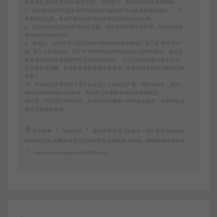
的条件是必须接受本站“免责申明”，如不遵守，请勿访问或使用本网站！
7、本站使用者因为违反本声明的规定而触犯中华人民共和国法律的，一切
后果自己负责，本站不承担任何责任本站已经进行告知义务。
8、凡以任何方式登陆本网站或直接、间接使用本网站资料者，视为自愿接
受本网站声明的约束。
9、本站以《2013中华人民共和国计算机软件保护条例》第二章"软件菩作
权” 第十七条为原则：为了学习和研究软件内含的设计思想和原理，通过安
装显示传输或者存储软件等方式使用软件的，可以不经软件著作权人许可，
不向其支付报酬。若有学员需要商用本站资源，请务必联系版权方购买正版
授权！
10、本站如无意中侵犯了某个企业或个人的知识产权，请联系站长，邮箱：
185529643@qq.com告知，本站将立即删除并致以最深的歉意！
请注意：无所谓完美的内容，不包含BUG修复一类的修改服务！若要求较高
追求完美请勿赞助！
爱游网单
端游系列
爱游网单亲测【新破天一剑】狗星端单机版
GM物品后台 附魔面具套三仓库内置多功能商城 虚拟机一键端视频安装教学
https://www.aywd.top/6539.html