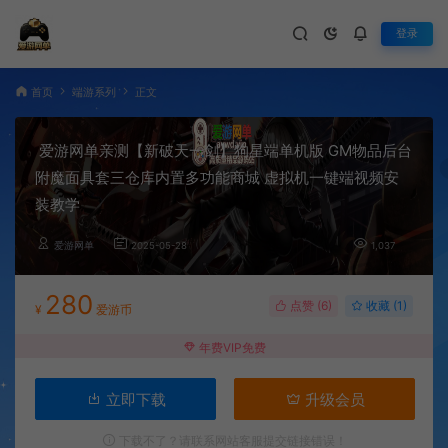
登录
首页
端游系列
正文
爱游网单亲测【新破天一剑】狗星端单机版 GM物品后台
附魔面具套三仓库内置多功能商城 虚拟机一键端视频安
装教学
爱游网单
2025-05-28
1,037
280
点赞 (
6
)
收藏 (1)
¥
爱游币
年费VIP免费
立即下载
升级会员
下载不了？请联系网站客服提交链接错误！