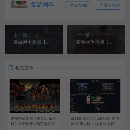
爱游网单
复制本文链接
生成海报
上一篇：
下一篇：
爱游网单亲测【桃园将星录】100级单机第二版 可三转 完整单机商城 网页GM物品后台 无限元宝道具任意发放 视频安装教学 虚拟机一键端
爱游网单亲测【金庸群侠传】葫芦端单机版 带单机辅助 GM控制台 文本攻略虚拟机一键端
相关文章
爱游网单亲测【倚天OL单机
群服联机剑灵二系55级白青西
版】最新整理龙驹完善版 怀
洛S3昆仑版 在线点券 每日礼
旧武侠网游单机 带GM工具可
包 复古玩法