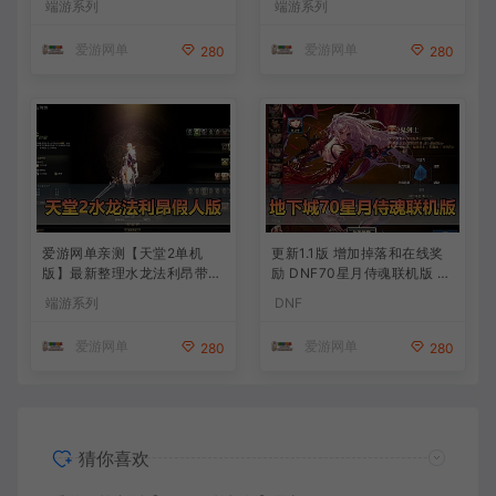
端游系列
端游系列
发物品装备 虚拟机一键端 视
频安装教学
爱游网单
爱游网单
280
280
爱游网单亲测【天堂2单机
更新1.1版 增加掉落和在线奖
版】最新整理水龙法利昂带假
励 DNF70星月侍魂联机版 丰
人商业端制作单机 内置多功
富异次元技能装备词条 护石
端游系列
DNF
能GM控制台 可发物品装备
辟邪玉 皮肤外观 BUFF技能徽
虚拟机一键端 视频安装教学
章 史诗装备特效徽章 技能宝
爱游网单
爱游网单
280
280
珠等 在线点 装备靠爆
猜你喜欢