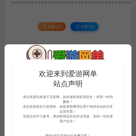
=====================================
收藏 (0)
点赞 (
0
)
免责申明
请仔细阅读本站免责申明，如不遵守，或无法接受，请勿访问或使用本网
站！
欢迎来到爱游网单
本站内容均为虚拟内容，赞助后无法召回，顾不支持退换！避免纠纷耽误时
站点声明
间！介意勿赞助！
1、爱游网单所有网单资源来源于网络，仅供学习交流之用。切勿用于商业
用途。
本站资源均来源于互联网，如有侵权请联系站长！将第一时间
2、如本帖侵犯到任何版权问题，请立即告知本站，本站将及时予与删除并
删除！
致以最深的歉意！
本站资源售价只是赞助，收取赞助费用仅用于维持本站的日常
3、本站提供的所有资源仅供学习参考使用，版权归原著所有，禁止下载本
运营所需！
站资源参与商业和非法行为，请在24小时之内自行删除！
资源仅供学习参考，请勿商用或其他非法用途，否则一切后果
4、本站会员只是赞助，赞助费用仅维持本站的日常运营开支所需！若您需
用户自负！
要商业运营或用于其他商业活动，请您购买正版授权并合法使用！
5、用户使用本网站必须遵守使用的法律法规，对于用户违法使用本站非法
赞助VIP可享受全站免费下载！
运营而引起的一切责任由用户自行承担！