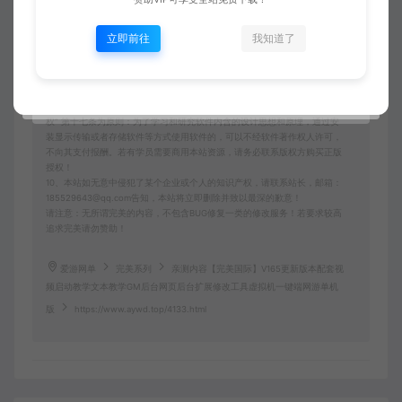
6、本站所有资源来自互联网转载，版权归原著所有，用户访问和使用本站
的条件是必须接受本站“免责申明”，如不遵守，请勿访问或使用本网站！
立即前往
我知道了
7、本站使用者因为违反本声明的规定而触犯中华人民共和国法律的，一切
后果自己负责，本站不承担任何责任本站已经进行告知义务。
8、凡以任何方式登陆本网站或直接、间接使用本网站资料者，视为自愿接
受本网站声明的约束。
9、本站以《2013中华人民共和国计算机软件保护条例》第二章"软件菩作
权” 第十七条为原则：为了学习和研究软件内含的设计思想和原理，通过安
装显示传输或者存储软件等方式使用软件的，可以不经软件著作权人许可，
不向其支付报酬。若有学员需要商用本站资源，请务必联系版权方购买正版
授权！
10、本站如无意中侵犯了某个企业或个人的知识产权，请联系站长，邮箱：
185529643@qq.com告知，本站将立即删除并致以最深的歉意！
请注意：无所谓完美的内容，不包含BUG修复一类的修改服务！若要求较高
追求完美请勿赞助！
爱游网单
完美系列
亲测内容【完美国际】V165更新版本配套视
频启动教学文本教学GM后台网页后台扩展修改工具虚拟机一键端网游单机
版
https://www.aywd.top/4133.html