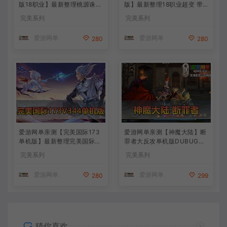
版18职业】最新整理桃源诛仙
版】最新整理18职业超变 带G
精修第4版 配套GM工具可发
M物品后台 通用视频安装教学
完美系列
完美系列
物品装备点券 配套工具大全
虚拟机一键端+手工端文本教
虚拟机一键端 视频安装教学
学
爱游网单
爱游网单
280
280
+手工端文本教学
爱游网单亲测【完美国际173
爱游网单亲测【神魔大陆】断
单机版】最新整理完美国际17
罪者大反攻单机版DUBUG命
3V344新15职业鸿利商城版
令可发物品道具装备叶子虚拟
完美系列
完美系列
装备精炼128倍 视频安装教学
机一键端视频安装教学
虚拟机一键端
爱游网单
爱游网单
280
299
猜你喜欢