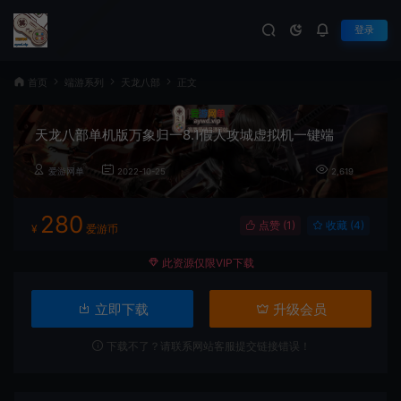
登录
首页
端游系列
天龙八部
正文
天龙八部单机版万象归一8.1假人攻城虚拟机一键端
爱游网单
2022-10-25
2,619
280
点赞 (
1
)
收藏 (4)
¥
爱游币
此资源仅限VIP下载
立即下载
升级会员
下载不了？请联系网站客服提交链接错误！