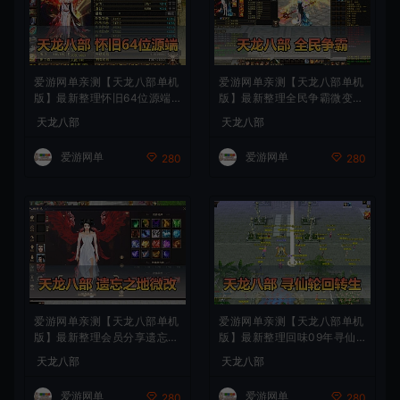
爱游网单亲测【天龙八部单机
爱游网单亲测【天龙八部单机
版】最新整理怀旧64位源端
版】最新整理全民争霸微变完
洛洛1.9 带GM工具 视频安装
整单机端 带GM 配套道具代
天龙八部
天龙八部
教学 虚拟机一键端
码 解锁充值奖励 视频安装教
学 虚拟机一键端
爱游网单
爱游网单
280
280
爱游网单亲测【天龙八部单机
爱游网单亲测【天龙八部单机
版】最新整理会员分享遗忘之
版】最新整理回味09年寻仙
地微改仿官复古版 无字谱 便
轮回情怀转生超变端带装备回
天龙八部
天龙八部
捷传送 快捷内辅 配套GM工
收体系 GM后台 虚拟机一键
具 自由视角 虚拟机一键端 视
端 视频安装教学
爱游网单
爱游网单
280
280