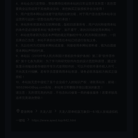
4、本站会员只是赞助，赞助费用仅维持本站的日常运营开支所需！若您需
要商业运营或用于其他商业活动，请您购买正版授权并合法使用！
5、用户使用本网站必须遵守使用的法律法规，对于用户违法使用本站非法
运营而引起的一切责任由用户自行承担！
6、本站所有资源来自互联网转载，版权归原著所有，用户访问和使用本站
的条件是必须接受本站“免责申明”，如不遵守，请勿访问或使用本网站！
7、本站使用者因为违反本声明的规定而触犯中华人民共和国法律的，一切
后果自己负责，本站不承担任何责任本站已经进行告知义务。
8、凡以任何方式登陆本网站或直接、间接使用本网站资料者，视为自愿接
受本网站声明的约束。
9、本站以《2013中华人民共和国计算机软件保护条例》第二章"软件菩作
权” 第十七条为原则：为了学习和研究软件内含的设计思想和原理，通过安
装显示传输或者存储软件等方式使用软件的，可以不经软件著作权人许可，
不向其支付报酬。若有学员需要商用本站资源，请务必联系版权方购买正版
授权！
10、本站如无意中侵犯了某个企业或个人的知识产权，请联系站长，邮箱：
185529643@qq.com告知，本站将立即删除并致以最深的歉意！
请注意：无所谓完美的内容，不包含BUG修复一类的修改服务！若要求较高
追求完美请勿赞助！
爱游网单
天龙八部
天龙八部单机版万象归一8.1假人攻城虚拟机
一键端
https://www.aywd.top/442.html