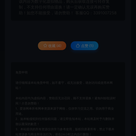
该内容为数字化虚拟物品，购买后获取连接可转存复
制，不支持任何理由退换！请一定确认无误再购买赞
助！如您不能接受，请勿赞助！ 客服QQ：3391007258
收藏 (4)
点赞 (
1
)
免责申明
请仔细阅读本站免责申明，如不遵守，或无法接受，请勿访问或使用本网
站！
本站内容均为虚拟内容，赞助后无法召回，顾不支持退换！避免纠纷耽误时
间！介意勿赞助！
1、爱游网单所有网单资源来源于网络，仅供学习交流之用。切勿用于商业
用途。
2、如本帖侵犯到任何版权问题，请立即告知本站，本站将及时予与删除并
致以最深的歉意！
3、本站提供的所有资源仅供学习参考使用，版权归原著所有，禁止下载本
站资源参与商业和非法行为，请在24小时之内自行删除！