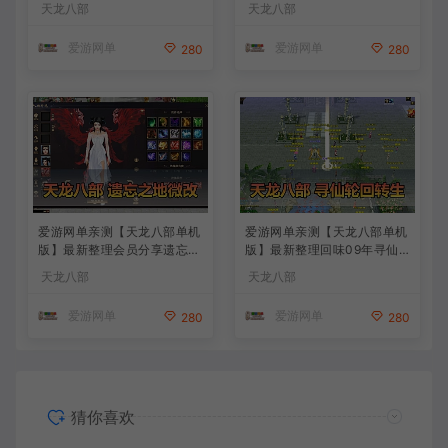
天龙八部
天龙八部
教学 虚拟机一键端
码 解锁充值奖励 视频安装教
学 虚拟机一键端
爱游网单
爱游网单
280
280
爱游网单亲测【天龙八部单机
爱游网单亲测【天龙八部单机
版】最新整理会员分享遗忘之
版】最新整理回味09年寻仙
地微改仿官复古版 无字谱 便
轮回情怀转生超变端带装备回
天龙八部
天龙八部
捷传送 快捷内辅 配套GM工
收体系 GM后台 虚拟机一键
具 自由视角 虚拟机一键端 视
端 视频安装教学
爱游网单
爱游网单
280
280
频安装教学
猜你喜欢