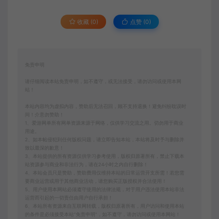
收藏 (0)
点赞 (
0
)
免责申明
请仔细阅读本站免责申明，如不遵守，或无法接受，请勿访问或使用本网
站！
本站内容均为虚拟内容，赞助后无法召回，顾不支持退换！避免纠纷耽误时
间！介意勿赞助！
1、爱游网单所有网单资源来源于网络，仅供学习交流之用。切勿用于商业
用途。
2、如本帖侵犯到任何版权问题，请立即告知本站，本站将及时予与删除并
致以最深的歉意！
3、本站提供的所有资源仅供学习参考使用，版权归原著所有，禁止下载本
站资源参与商业和非法行为，请在24小时之内自行删除！
4、本站会员只是赞助，赞助费用仅维持本站的日常运营开支所需！若您需
要商业运营或用于其他商业活动，请您购买正版授权并合法使用！
5、用户使用本网站必须遵守使用的法律法规，对于用户违法使用本站非法
运营而引起的一切责任由用户自行承担！
6、本站所有资源来自互联网转载，版权归原著所有，用户访问和使用本站
的条件是必须接受本站“免责申明”，如不遵守，请勿访问或使用本网站！