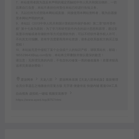
7、本站使用者因为违反本声明的规定而触犯中华人民共和国法律的，一切
后果自己负责，本站不承担任何责任本站已经进行告知义务。
8、凡以任何方式登陆本网站或直接、间接使用本网站资料者，视为自愿接
受本网站声明的约束。
9、本站以《2013中华人民共和国计算机软件保护条例》第二章"软件菩作
权” 第十七条为原则：为了学习和研究软件内含的设计思想和原理，通过安
装显示传输或者存储软件等方式使用软件的，可以不经软件著作权人许可，
不向其支付报酬。若有学员需要商用本站资源，请务必联系版权方购买正版
授权！
10、本站如无意中侵犯了某个企业或个人的知识产权，请联系站长，邮箱：
185529643@qq.com告知，本站将立即删除并致以最深的歉意！
请注意：无所谓完美的内容，不包含BUG修复一类的修改服务！若要求较高
追求完美请勿赞助！
爱游网单
天龙八部
爱游网单亲测【天龙八部单机版】最新整理
会员分享遗忘之地微改仿官复古版 无字谱 便捷传送 快捷内辅 配套GM工具
自由视角 虚拟机一键端 视频安装教学
https://www.aywd.top/8757.html