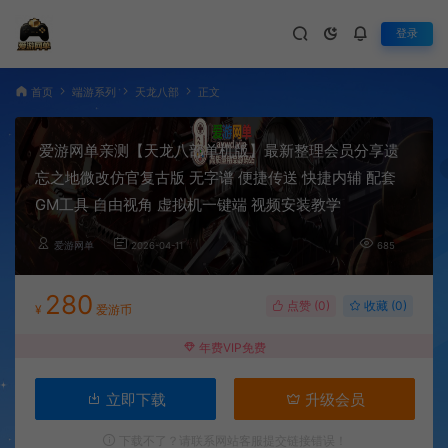
登录
首页
端游系列
天龙八部
正文
爱游网单亲测【天龙八部单机版】最新整理会员分享遗
忘之地微改仿官复古版 无字谱 便捷传送 快捷内辅 配套
GM工具 自由视角 虚拟机一键端 视频安装教学
爱游网单
2026-04-11
685
280
点赞 (
0
)
收藏 (0)
¥
爱游币
年费VIP免费
立即下载
升级会员
下载不了？请联系网站客服提交链接错误！