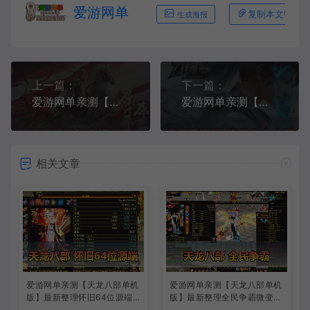
爱游网单
复制本文链接
生成海报
上一篇：
下一篇：
爱游网单亲测【征途单机版】最新整理经典5职业原汁原味初心版绿装 完美修正 带GM工具可修改角色属性 金子等 虚拟机一键端 视频安装教学
爱游网单亲测【传奇单机版】最新整理刀锋寒单职业 带假人 GM后台无限金币点数 命令刷装备 六大陆独家剧情江湖武学追梦神器翎风引擎 免虚拟机单机端 通用视频安装教学
相关文章
爱游网单亲测【天龙八部单机
爱游网单亲测【天龙八部单机
版】最新整理怀旧64位源端
版】最新整理全民争霸微变完
洛洛1.9 带GM工具 视频安装
整单机端 带GM 配套道具代