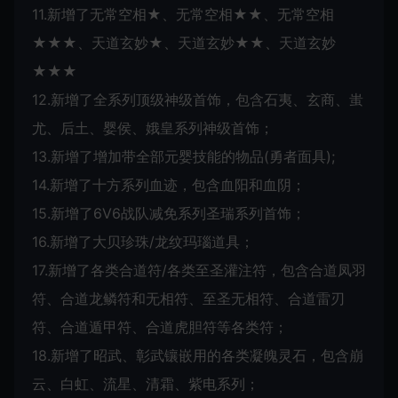
11.新增了无常空相★、无常空相★★、无常空相
★★★、天道玄妙★、天道玄妙★★、天道玄妙
★★★
12.新增了全系列顶级神级首饰，包含石夷、玄商、蚩
尤、后土、婴侯、娥皇系列神级首饰；
13.新增了增加带全部元婴技能的物品(勇者面具);
14.新增了十方系列血迹，包含血阳和血阴；
15.新增了6V6战队减免系列圣瑞系列首饰；
16.新增了大贝珍珠/龙纹玛瑙道具；
17.新增了各类合道符/各类至圣灌注符，包含合道凤羽
符、合道龙鳞符和无相符、至圣无相符、合道雷刃
符、合道遁甲符、合道虎胆符等各类符；
18.新增了昭武、彰武镶嵌用的各类凝魄灵石，包含崩
云、白虹、流星、清霜、紫电系列；