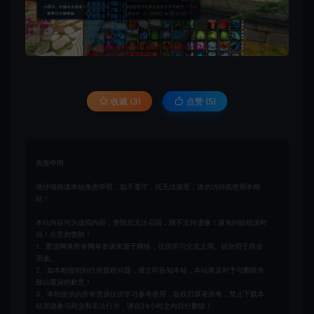
收藏 (3)
点赞 (
5
)
免责申明
请仔细阅读本站免责申明，如不遵守，或无法接受，请勿访问或使用本网
站！
本站内容均为虚拟内容，赞助后无法召回，顾不支持退换！避免纠纷耽误时
间！介意勿赞助！
1、爱游网单所有网单资源来源于网络，仅供学习交流之用。切勿用于商业
用途。
2、如本帖侵犯到任何版权问题，请立即告知本站，本站将及时予与删除并
致以最深的歉意！
3、本站提供的所有资源仅供学习参考使用，版权归原著所有，禁止下载本
站资源参与商业和非法行为，请在24小时之内自行删除！