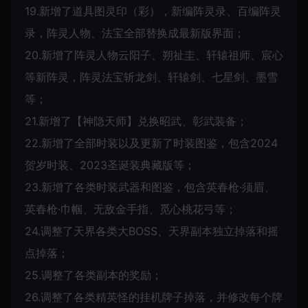
19.新增了道具图灵印（彩），新编阵灵录、百编阵灵
录，阵灵人物、法宝全部替换成最新版界面；
20.新增了阵灵人物云阳子、朔祉圭、轩辕祖师、宸心
等新阵灵，阵灵法宝斩龙剑、轩辕剑、七星剑、墨雪
等；
21.新增了【神隐天师】兑换昭武、彰武装备；
22.新增了全部时装以及更新了时装图鉴，包含2024
贺岁时装、2023圣诞装典藏版等；
23.新增了各类时装武器和图鉴，包含英春枪·须眉、
英春枪·巾帼、无敌金手指、觅心桃花弓等；
24.调整了天界各类大BOSS、天界副本独立掉落和摇
点掉落；
25.调整了各类副本的奖励；
26.调整了各类精英怪的挂机牌子掉落，并修改每个牌