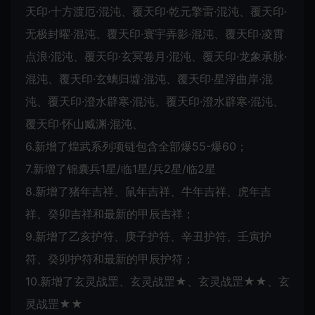
天印·十方渡厄·混沌、覆天印·乾元擎雷·混沌、覆天印·
无极封曜·混沌、覆天印·寰宇弄影·混沌、覆天印·凌霄
点浪·混沌、覆天印·玄冥卷月·混沌、覆天印·龙象承脉·
混沌、覆天印·玄螭归墟·混沌、覆天印·星浮曲岸·混
沌、覆天印·澄水辟寒·混沌、覆天印·澄水辟寒·混沌、
覆天印·怀山臧渊·混沌、
6.新增了煌武系列项链包含全部爆55-爆60；
7.新增了锦囊兵1星/临1星/兵2星/临2星
8.新增了猪年吉祥、鼠年吉祥、牛年吉祥、虎年吉
祥、癸卯吉祥和最新的甲辰吉祥；
9.新增了乙亥护符、庚子护符、辛丑护符、壬寅护
符、癸卯护符和最新的甲辰护符；
10.新增了玄灵战罡、玄灵战罡★、玄灵战罡★★、玄
灵战罡★★