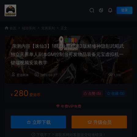
登录
首页
端游系列
完美系列
正文
亲测内容【诛仙3】18职业单机第3版精修神隐彰武昭武
独立天界单人副本GM控制台可发物品装备元宝虚拟机一
键端视频安装教学
爱游网单
2025-03-27
1,316
280
点赞 (
5
)
收藏 (3)
¥
爱游币
年费VIP免费
立即下载
升级会员
下载不了？请联系网站客服提交链接错误！