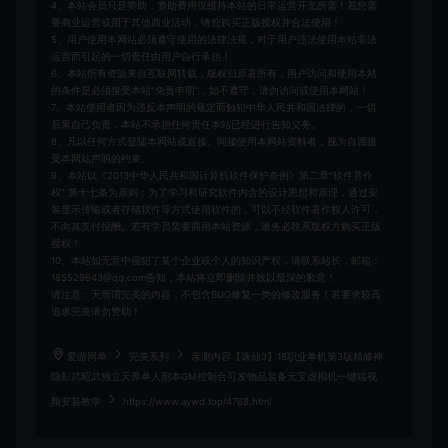
4、本站会员只是赞助，赞助费用仅维持本站的日常运营开支所需！若您需
要商业运营或用于其他商业活动，请您购买正版授权并合法使用！
5、用户使用本网站必须遵守使用的法律法规，对于用户违法使用本站非法
运营而引起的一切责任由用户自行承担！
6、本站所有资源来自互联网转载，版权归原著所有，用户访问和使用本站
的条件是必须接受本站“免责申明”，如不遵守，请勿访问或使用本网站！
7、本站使用者因为违反本声明的规定而触犯中华人民共和国法律的，一切
后果自己负责，本站不承担任何责任本站已经进行告知义务。
8、凡以任何方式登陆本网站或直接、间接使用本网站资料者，视为自愿接
受本网站声明的约束。
9、本站以《2013中华人民共和国计算机软件保护条例》第二章"软件菩作
权” 第十七条为原则：为了学习和研究软件内含的设计思想和原理，通过安
装显示传输或者存储软件等方式使用软件的，可以不经软件著作权人许可，
不向其支付报酬。若有学员需要商用本站资源，请务必联系版权方购买正版
授权！
10、本站如无意中侵犯了某个企业或个人的知识产权，请联系站长，邮箱：
185529643@qq.com告知，本站将立即删除并致以最深的歉意！
请注意：无所谓完美的内容，不包含BUG修复一类的修改服务！若要求较高
追求完美请勿赞助！
爱游网单
完美系列
亲测内容【诛仙3】18职业单机第3版精修神
隐彰武昭武独立天界单人副本GM控制台可发物品装备元宝虚拟机一键端视
频安装教学
https://www.aywd.top/4768.html