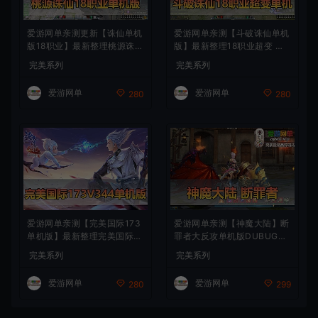
爱游网单亲测更新【诛仙单机
爱游网单亲测【斗破诛仙单机
版18职业】最新整理桃源诛仙
版】最新整理18职业超变 带G
精修第4版 配套GM工具可发
M物品后台 通用视频安装教学
完美系列
完美系列
物品装备点券 配套工具大全
虚拟机一键端+手工端文本教
虚拟机一键端 视频安装教学
学
爱游网单
爱游网单
280
280
+手工端文本教学
爱游网单亲测【完美国际173
爱游网单亲测【神魔大陆】断
单机版】最新整理完美国际17
罪者大反攻单机版DUBUG命
3V344新15职业鸿利商城版
令可发物品道具装备叶子虚拟
完美系列
完美系列
装备精炼128倍 视频安装教学
机一键端视频安装教学
虚拟机一键端
爱游网单
爱游网单
280
299