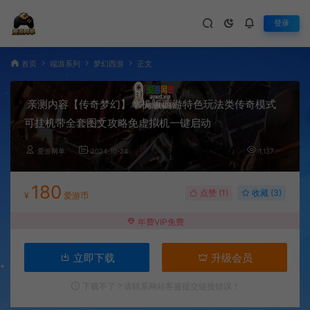
登录
首页
端游系列
梦幻西游
正文
亲测内容【传奇梦幻】单机版西游特色玩法类传奇模式
可挂机带全套图文攻略免虚拟机一键启动
爱游网单
2024-10-24
1,137
180
点赞 (
1
)
收藏 (3)
¥
爱游币
年费VIP免费
立即下载
升级会员
下载不了？请联系网站客服提交链接错误！