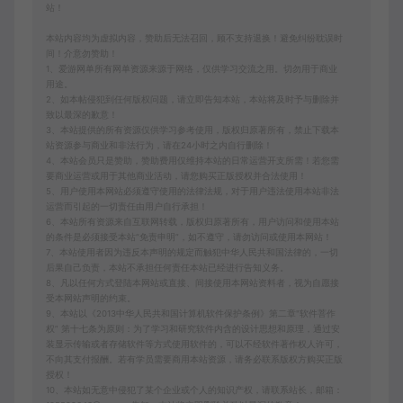
站！
本站内容均为虚拟内容，赞助后无法召回，顾不支持退换！避免纠纷耽误时
间！介意勿赞助！
1、爱游网单所有网单资源来源于网络，仅供学习交流之用。切勿用于商业
用途。
2、如本帖侵犯到任何版权问题，请立即告知本站，本站将及时予与删除并
致以最深的歉意！
3、本站提供的所有资源仅供学习参考使用，版权归原著所有，禁止下载本
站资源参与商业和非法行为，请在24小时之内自行删除！
4、本站会员只是赞助，赞助费用仅维持本站的日常运营开支所需！若您需
要商业运营或用于其他商业活动，请您购买正版授权并合法使用！
5、用户使用本网站必须遵守使用的法律法规，对于用户违法使用本站非法
运营而引起的一切责任由用户自行承担！
6、本站所有资源来自互联网转载，版权归原著所有，用户访问和使用本站
的条件是必须接受本站“免责申明”，如不遵守，请勿访问或使用本网站！
7、本站使用者因为违反本声明的规定而触犯中华人民共和国法律的，一切
后果自己负责，本站不承担任何责任本站已经进行告知义务。
8、凡以任何方式登陆本网站或直接、间接使用本网站资料者，视为自愿接
受本网站声明的约束。
9、本站以《2013中华人民共和国计算机软件保护条例》第二章"软件菩作
权” 第十七条为原则：为了学习和研究软件内含的设计思想和原理，通过安
装显示传输或者存储软件等方式使用软件的，可以不经软件著作权人许可，
不向其支付报酬。若有学员需要商用本站资源，请务必联系版权方购买正版
授权！
10、本站如无意中侵犯了某个企业或个人的知识产权，请联系站长，邮箱：