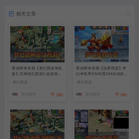
相关文章
爱游网单亲测【梦幻西游单机
爱游网单亲测【绘梦西游】梦
版】武神追忆西游2 超多假人
幻单机带GM内置GM自动抓
一键多开助战 带CDK生成充
鬼助战免虚拟机一键端视频安
梦幻西游
梦幻西游
值 一键启动 视频安装教学
装教学
爱游网单
爱游网单
280
280