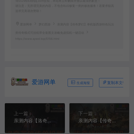
185529643@qq.com告知，本站将立即删除并致以最深的歉意！
请注意：无所谓完美的内容，不包含BUG修复一类的修改服务！若要求较高
追求完美请勿赞助！
爱游网单
梦幻西游
亲测内容【传奇梦幻】单机版西游特色玩法
类传奇模式可挂机带全套图文攻略免虚拟机一键启动
https://www.aywd.top/5156.html
爱游网单
复制本文链接
生成海报
上一篇：
下一篇：
亲测内容【洛奇英雄传】11职业单机版带GM攻击丰富攻略修改图文虚拟机一键端视频安装教学
亲测内容【传奇修仙录】特色三职业传奇单机版 免虚拟机一键端 GM后台可改元宝金币等级等耐玩微变