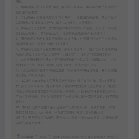
用途。
2、如本帖侵犯到任何版权问题，请立即告知本站，本站将及时予与删除并
致以最深的歉意！
3、本站提供的所有资源仅供学习参考使用，版权归原著所有，禁止下载本
站资源参与商业和非法行为，请在24小时之内自行删除！
4、本站会员只是赞助，赞助费用仅维持本站的日常运营开支所需！若您需
要商业运营或用于其他商业活动，请您购买正版授权并合法使用！
5、用户使用本网站必须遵守使用的法律法规，对于用户违法使用本站非法
运营而引起的一切责任由用户自行承担！
6、本站所有资源来自互联网转载，版权归原著所有，用户访问和使用本站
的条件是必须接受本站“免责申明”，如不遵守，请勿访问或使用本网站！
7、本站使用者因为违反本声明的规定而触犯中华人民共和国法律的，一切
后果自己负责，本站不承担任何责任本站已经进行告知义务。
8、凡以任何方式登陆本网站或直接、间接使用本网站资料者，视为自愿接
受本网站声明的约束。
9、本站以《2013中华人民共和国计算机软件保护条例》第二章"软件菩作
权” 第十七条为原则：为了学习和研究软件内含的设计思想和原理，通过安
装显示传输或者存储软件等方式使用软件的，可以不经软件著作权人许可，
不向其支付报酬。若有学员需要商用本站资源，请务必联系版权方购买正版
授权！
10、本站如无意中侵犯了某个企业或个人的知识产权，请联系站长，邮箱：
185529643@qq.com告知，本站将立即删除并致以最深的歉意！
请注意：无所谓完美的内容，不包含BUG修复一类的修改服务！若要求较高
追求完美请勿赞助！
爱游网单
传奇
热血传奇单机版V176怀旧复古智能假人攻沙陪玩