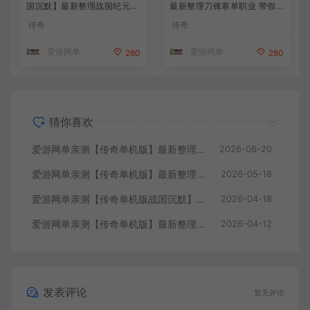
国沉默】最新整理战国纪元大
最新整理刀锋寒单职业 带假
秦帝国大秦赋美人相伴七国争
人 GM后台无限金币点数 命
传奇
传奇
霸单职业假人翎风 免虚拟机
令刷装备 六大陆独家剧情江
一键端 视频安装教学
湖武学追梦神器翎风引擎 免
爱游网单
爱游网单
280
280
虚拟机单机端 通用视频安装
教学
猜你喜欢
爱游网单亲测【传奇单机版】最新整理藏剑复古三职业2大陆 别人群服毕业端 三重随机 免虚拟机一键端 通用视频安装教学
2026-06-20
爱游网单亲测【传奇单机版】最新整理流云神器 沙城BOSS版 单职业 魔王冰雪打宝 无限刀 不巅峰假人 GOM精修 GM后台无限元宝可发物品装备 免虚拟机端视频安装教学
2026-05-18
爱游网单亲测【传奇单机版战国沉默】最新整理战国纪元大秦帝国大秦赋美人相伴七国争霸单职业假人翎风 免虚拟机一键端 视频安装教学
2026-04-18
爱游网单亲测【传奇单机版】最新整理刀锋寒单职业 带假人 GM后台无限金币点数 命令刷装备 六大陆独家剧情江湖武学追梦神器翎风引擎 免虚拟机单机端 通用视频安装教学
2026-04-12
发表评论
暂无评论