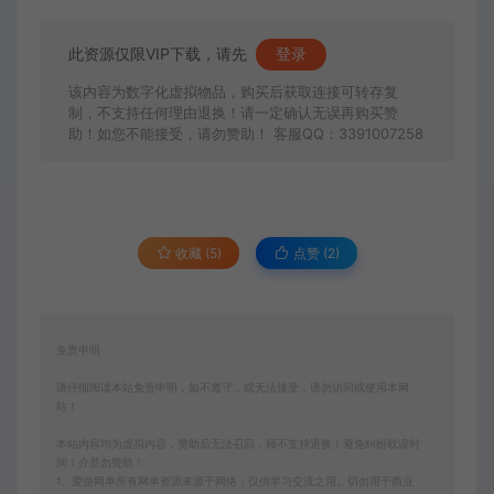
此资源仅限VIP下载，请先
登录
该内容为数字化虚拟物品，购买后获取连接可转存复
制，不支持任何理由退换！请一定确认无误再购买赞
助！如您不能接受，请勿赞助！ 客服QQ：3391007258
收藏 (5)
点赞 (
2
)
免责申明
请仔细阅读本站免责申明，如不遵守，或无法接受，请勿访问或使用本网
站！
本站内容均为虚拟内容，赞助后无法召回，顾不支持退换！避免纠纷耽误时
间！介意勿赞助！
1、爱游网单所有网单资源来源于网络，仅供学习交流之用。切勿用于商业