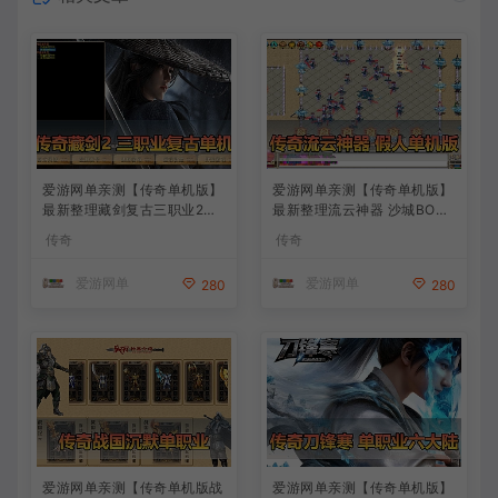
爱游网单亲测【传奇单机版】
爱游网单亲测【传奇单机版】
最新整理藏剑复古三职业2大
最新整理流云神器 沙城BOSS
陆 别人群服毕业端 三重随机
版 单职业 魔王冰雪打宝 无限
传奇
传奇
免虚拟机一键端 通用视频安
刀 不巅峰假人 GOM精修 GM
装教学
后台无限元宝可发物品装备
爱游网单
爱游网单
280
280
免虚拟机端视频安装教学
爱游网单亲测【传奇单机版战
爱游网单亲测【传奇单机版】