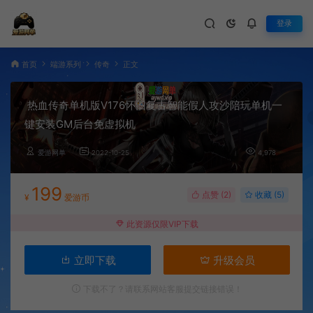
登录
首页
端游系列
传奇
正文
热血传奇单机版V176怀旧复古智能假人攻沙陪玩单机一
键安装GM后台免虚拟机
爱游网单
2022-10-25
4,978
199
点赞 (
2
)
收藏 (5)
¥
爱游币
此资源仅限VIP下载
立即下载
升级会员
下载不了？请联系网站客服提交链接错误！