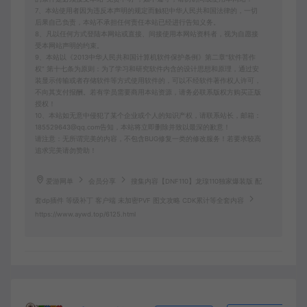
7、本站使用者因为违反本声明的规定而触犯中华人民共和国法律的，一切
后果自己负责，本站不承担任何责任本站已经进行告知义务。
8、凡以任何方式登陆本网站或直接、间接使用本网站资料者，视为自愿接
受本网站声明的约束。
9、本站以《2013中华人民共和国计算机软件保护条例》第二章"软件菩作
权” 第十七条为原则：为了学习和研究软件内含的设计思想和原理，通过安
装显示传输或者存储软件等方式使用软件的，可以不经软件著作权人许可，
不向其支付报酬。若有学员需要商用本站资源，请务必联系版权方购买正版
授权！
10、本站如无意中侵犯了某个企业或个人的知识产权，请联系站长，邮箱：
185529643@qq.com告知，本站将立即删除并致以最深的歉意！
请注意：无所谓完美的内容，不包含BUG修复一类的修改服务！若要求较高
追求完美请勿赞助！
爱游网单
会员分享
搜集内容【DNF110】龙瑔110独家爆装版 配
套dp插件 等级补丁 客户端 未加密PVF 图文攻略 CDK累计等全套内容
https://www.aywd.top/6125.html