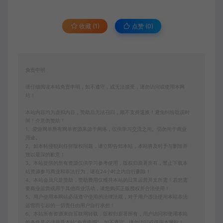
收藏 (1)
点赞 (
0
)
免责申明
请仔细阅读本站免责申明，如不遵守，或无法接受，请勿访问或使用本网
站！
本站内容均为虚拟内容，赞助后无法召回，顾不支持退换！避免纠纷耽误时
间！介意勿赞助！
1、爱游网单所有网单资源来源于网络，仅供学习交流之用。切勿用于商业
用途。
2、如本帖侵犯到任何版权问题，请立即告知本站，本站将及时予与删除并
致以最深的歉意！
3、本站提供的所有资源仅供学习参考使用，版权归原著所有，禁止下载本
站资源参与商业和非法行为，请在24小时之内自行删除！
4、本站会员只是赞助，赞助费用仅维持本站的日常运营开支所需！若您需
要商业运营或用于其他商业活动，请您购买正版授权并合法使用！
5、用户使用本网站必须遵守使用的法律法规，对于用户违法使用本站非法
运营而引起的一切责任由用户自行承担！
6、本站所有资源来自互联网转载，版权归原著所有，用户访问和使用本站
的条件是必须接受本站“免责申明”，如不遵守，请勿访问或使用本网站！