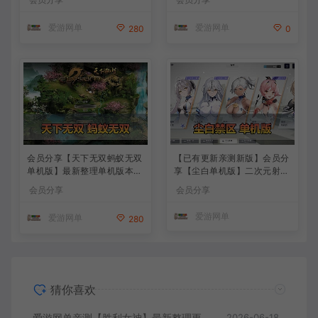
版本官服GM可无限抽卡全剧
背包 抽卡 商店 MOD 未亲测
情免虚拟机一键端视频安装教
图文教学
爱游网单
爱游网单
280
0
学
会员分享【天下无双蚂蚁无双
【已有更新亲测新版】会员分
单机版】最新整理单机版本
享【尘白单机版】二次元射击
带GM命令后台 武侠怀旧网游
类网游单机版一键端
会员分享
会员分享
免虚拟机一键端 配套视频教
学
爱游网单
爱游网单
280
猜你喜欢
爱游网单亲测【胜利女神】最新整理更新第6版NIKKE胜利女神妮姬单机版方舟活动147版本官服GM可无限抽卡全剧情免虚拟机一键端视频安装教学
2026-06-18