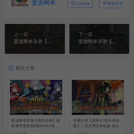
爱游网单
复制本文链接
生成海报
上一篇：
下一篇：
爱游网单亲测【雄霸三国志】单机策略手游带GM后台 模拟器手游 支持自配家庭局域网 虚拟机一键端亲测视频教学+Linux手工服务端文本教学
爱游网单亲测【决战ol】1.0怀旧版 内辅 GM命令刷物品道具 网游单机商业底端改虚拟机一键端视频按照教学+win手工外网端
相关文章
爱游网单亲测【胜利女神】最
转载分享【原神6.1指令单机
新整理更新第6版NIKKE胜利
版】二次元网游单机版 指令
女神妮姬单机版方舟活动147
模拟端 登录 战斗 地图 魔物
会员分享
会员分享