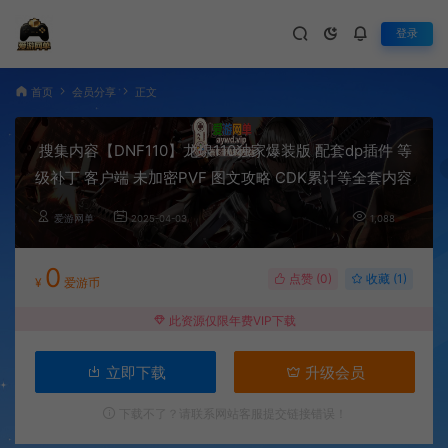
登录
首页
会员分享
正文
搜集内容【DNF110】龙瑔110独家爆装版 配套dp插件 等
级补丁 客户端 未加密PVF 图文攻略 CDK累计等全套内容
爱游网单
2025-04-03
1,088
0
点赞 (
0
)
收藏 (1)
¥
爱游币
此资源仅限年费VIP下载
立即下载
升级会员
下载不了？请联系网站客服提交链接错误！