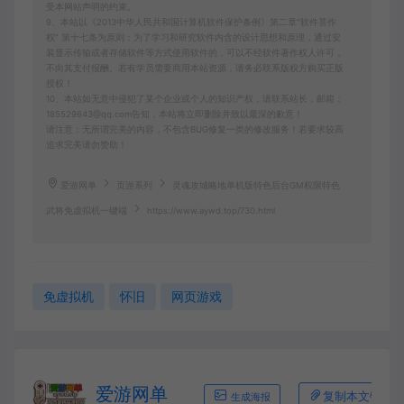
受本网站声明的约束。
9、本站以《2013中华人民共和国计算机软件保护条例》第二章"软件菩作
权” 第十七条为原则：为了学习和研究软件内含的设计思想和原理，通过安
装显示传输或者存储软件等方式使用软件的，可以不经软件著作权人许可，
不向其支付报酬。若有学员需要商用本站资源，请务必联系版权方购买正版
授权！
10、本站如无意中侵犯了某个企业或个人的知识产权，请联系站长，邮箱：
185529643@qq.com告知，本站将立即删除并致以最深的歉意！
请注意：无所谓完美的内容，不包含BUG修复一类的修改服务！若要求较高
追求完美请勿赞助！
爱游网单
页游系列
灵魂攻城略地单机版特色后台GM权限特色
武将免虚拟机一键端
https://www.aywd.top/730.html
免虚拟机
怀旧
网页游戏
爱游网单
复制本文链接
生成海报