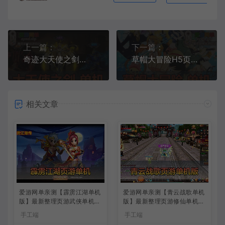
上一篇：
下一篇：
奇迹大天使之剑单机免稀有页游虚拟机一键端GM工具视频教程
草帽大冒险H5页游免虚拟机一键端GM后台可刷全物品元宝回合制抽卡游戏
相关文章
爱游网单亲测【霹雳江湖单机
爱游网单亲测【青云战歌单机
版】最新整理页游武侠单机一
版】最新整理页游修仙单机一
键端Win系单机服务端PC客
键端Win系单机服务端PC客
手工端
手工端
户端 GM后台 通用视频教学
户端 GM后台 通用视频教学