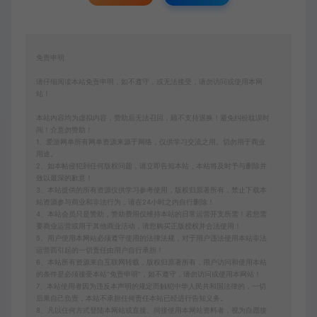
免责申明
请仔细阅读本站免责申明，如不遵守，或无法接受，请勿访问或使用本网
站！
本站内容均为虚拟内容，赞助后无法召回，顾不支持退换！避免纠纷耽误时
间！介意勿赞助！
1、爱游网单所有网单资源来源于网络，仅供学习交流之用。切勿用于商业
用途。
2、如本帖侵犯到任何版权问题，请立即告知本站，本站将及时予与删除并
致以最深的歉意！
3、本站提供的所有资源仅供学习参考使用，版权归原著所有，禁止下载本
站资源参与商业和非法行为，请在24小时之内自行删除！
4、本站会员只是赞助，赞助费用仅维持本站的日常运营开支所需！若您需
要商业运营或用于其他商业活动，请您购买正版授权并合法使用！
5、用户使用本网站必须遵守使用的法律法规，对于用户违法使用本站非法
运营而引起的一切责任由用户自行承担！
6、本站所有资源来自互联网转载，版权归原著所有，用户访问和使用本站
的条件是必须接受本站“免责申明”，如不遵守，请勿访问或使用本网站！
7、本站使用者因为违反本声明的规定而触犯中华人民共和国法律的，一切
后果自己负责，本站不承担任何责任本站已经进行告知义务。
8、凡以任何方式登陆本网站或直接、间接使用本网站资料者，视为自愿接