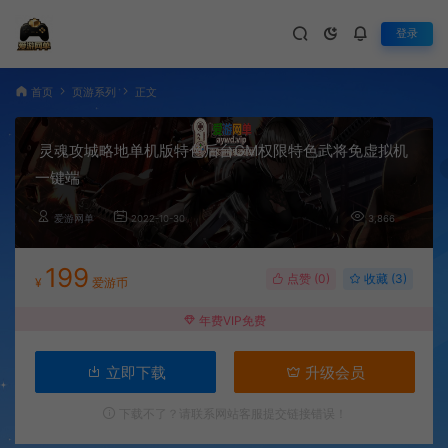
登录
首页
页游系列
正文
灵魂攻城略地单机版特色后台GM权限特色武将免虚拟机
一键端
爱游网单
2022-10-30
3,866
199
点赞 (
0
)
收藏 (3)
¥
爱游币
年费VIP免费
立即下载
升级会员
下载不了？请联系网站客服提交链接错误！