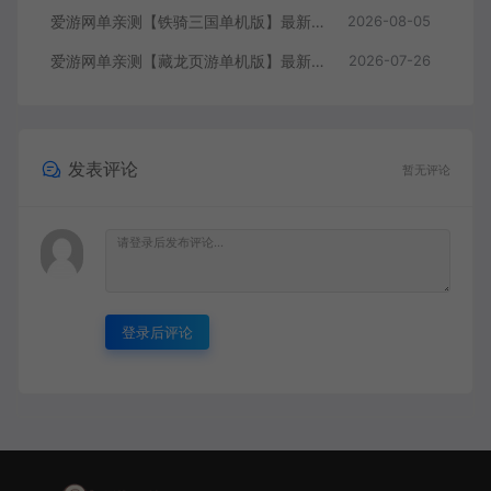
爱游网单亲测【铁骑三国单机版】最新整理页游单机一键端Win系单机服务端PC客户端 GM后台 通用视频教学+手工端文本教学
2026-08-05
爱游网单亲测【藏龙页游单机版】最新整理怀旧页游免flash 带GM充值物品GM工具 解压一键启动 视频安装教学
2026-07-26
发表评论
暂无评论
登录后评论