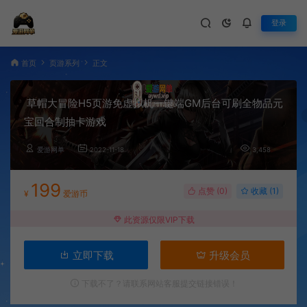
登录
首页
页游系列
正文
草帽大冒险H5页游免虚拟机一键端GM后台可刷全物品元
宝回合制抽卡游戏
爱游网单
2022-11-18
3,458
199
点赞 (
0
)
收藏 (1)
¥
爱游币
此资源仅限VIP下载
立即下载
升级会员
下载不了？请联系网站客服提交链接错误！