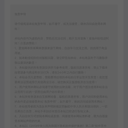
免责申明
请仔细阅读本站免责申明，如不遵守，或无法接受，请勿访问或使用本网
站！
本站内容均为虚拟内容，赞助后无法召回，顾不支持退换！避免纠纷耽误时
间！介意勿赞助！
1、爱游网单所有网单资源来源于网络，仅供学习交流之用。切勿用于商业
用途。
2、如本帖侵犯到任何版权问题，请立即告知本站，本站将及时予与删除并
致以最深的歉意！
3、本站提供的所有资源仅供学习参考使用，版权归原著所有，禁止下载本
站资源参与商业和非法行为，请在24小时之内自行删除！
4、本站会员只是赞助，赞助费用仅维持本站的日常运营开支所需！若您需
要商业运营或用于其他商业活动，请您购买正版授权并合法使用！
5、用户使用本网站必须遵守使用的法律法规，对于用户违法使用本站非法
运营而引起的一切责任由用户自行承担！
6、本站所有资源来自互联网转载，版权归原著所有，用户访问和使用本站
的条件是必须接受本站“免责申明”，如不遵守，请勿访问或使用本网站！
7、本站使用者因为违反本声明的规定而触犯中华人民共和国法律的，一切
后果自己负责，本站不承担任何责任本站已经进行告知义务。
8、凡以任何方式登陆本网站或直接、间接使用本网站资料者，视为自愿接
受本网站声明的约束。
9、本站以《2013中华人民共和国计算机软件保护条例》第二章"软件菩作