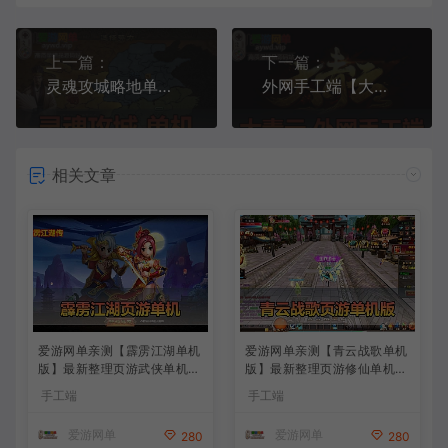
上一篇：
下一篇：
灵魂攻城略地单机版特色后台GM权限特色武将免虚拟机一键端
外网手工端【大青云】有兴趣的可以自己下载配置
相关文章
爱游网单亲测【霹雳江湖单机
爱游网单亲测【青云战歌单机
版】最新整理页游武侠单机一
版】最新整理页游修仙单机一
键端Win系单机服务端PC客
键端Win系单机服务端PC客
手工端
手工端
户端 GM后台 通用视频教学
户端 GM后台 通用视频教学
+手工端文本教学
+手工端文本教学
爱游网单
爱游网单
280
280