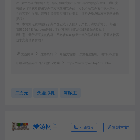
权” 第十七条为原则：为了学习和研究软件内含的设计思想和原理，通过安
装显示传输或者存储软件等方式使用软件的，可以不经软件著作权人许可，
不向其支付报酬。若有学员需要商用本站资源，请务必联系版权方购买正版
授权！
10、本站如无意中侵犯了某个企业或个人的知识产权，请联系站长，邮箱：
185529643@qq.com告知，本站将立即删除并致以最深的歉意！
请注意：无所谓完美的内容，不包含BUG修复一类的修改服务！若要求较高
追求完美请勿赞助！
爱游网单
页游系列
草帽大冒险H5页游免虚拟机一键端GM后台
可刷全物品元宝回合制抽卡游戏
https://www.aywd.top/963.html
二次元
免虚拟机
海贼王
爱游网单
复制本文链接
生成海报