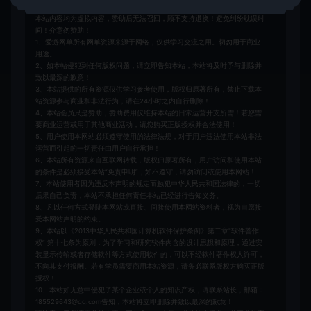
本站内容均为虚拟内容，赞助后无法召回，顾不支持退换！避免纠纷耽误时
间！介意勿赞助！
1、爱游网单所有网单资源来源于网络，仅供学习交流之用。切勿用于商业
用途。
2、如本帖侵犯到任何版权问题，请立即告知本站，本站将及时予与删除并
致以最深的歉意！
3、本站提供的所有资源仅供学习参考使用，版权归原著所有，禁止下载本
站资源参与商业和非法行为，请在24小时之内自行删除！
4、本站会员只是赞助，赞助费用仅维持本站的日常运营开支所需！若您需
要商业运营或用于其他商业活动，请您购买正版授权并合法使用！
5、用户使用本网站必须遵守使用的法律法规，对于用户违法使用本站非法
运营而引起的一切责任由用户自行承担！
6、本站所有资源来自互联网转载，版权归原著所有，用户访问和使用本站
的条件是必须接受本站“免责申明”，如不遵守，请勿访问或使用本网站！
7、本站使用者因为违反本声明的规定而触犯中华人民共和国法律的，一切
后果自己负责，本站不承担任何责任本站已经进行告知义务。
8、凡以任何方式登陆本网站或直接、间接使用本网站资料者，视为自愿接
受本网站声明的约束。
9、本站以《2013中华人民共和国计算机软件保护条例》第二章"软件菩作
权” 第十七条为原则：为了学习和研究软件内含的设计思想和原理，通过安
装显示传输或者存储软件等方式使用软件的，可以不经软件著作权人许可，
不向其支付报酬。若有学员需要商用本站资源，请务必联系版权方购买正版
授权！
10、本站如无意中侵犯了某个企业或个人的知识产权，请联系站长，邮箱：
185529643@qq.com告知，本站将立即删除并致以最深的歉意！