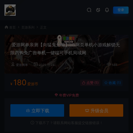
登录
首页
页游系列
正文
爱游网单亲测【向猛鬼开炮】H5网页单机小游戏解锁无
限内购免广告单机一键端可手机局域网
爱游网单
2025-11-23
586
180
点赞 (
1
)
收藏 (1)
¥
爱游币
年费VIP免费
立即下载
升级会员
下载不了？请联系网站客服提交链接错误！