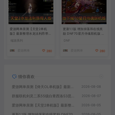
爱游网单亲测【天堂2单机
更新1.1版 增加掉落和在线奖
版】最新整理水龙法利昂带假
励 DNF70星月侍魂联机版 丰
人商业端制作单机 内置多功
富异次元技能装备词条 护石
端游系列
DNF
能GM控制台 可发物品装备
辟邪玉 皮肤外观 BUFF技能徽
虚拟机一键端 视频安装教学
章 史诗装备特效徽章 技能宝
爱游网单
爱游网单
280
280
珠等 在线点 装备靠爆
猜你喜欢
爱游网单亲测【倚天OL单机版】最新整理龙驹完善版 怀旧武侠网游单机 带GM工具可发物品装备 虚拟机一键端 视频安装教学
2026-08-08
群服联机剑灵二系55级白青西洛S3昆仑版 在线点券 每日礼包 复古玩法
2026-08-07
爱游网单亲测【天堂2单机版】最新整理水龙法利昂带假人商业端制作单机 内置多功能GM控制台 可发物品装备 虚拟机一键端 视频安装教学
2026-08-05
更新1.1版 增加掉落和在线奖励 DNF70星月侍魂联机版 丰富异次元技能装备词条 护石 辟邪玉 皮肤外观 BUFF技能徽章 史诗装备特效徽章 技能宝珠等 在线点 装备靠爆
2026-08-05