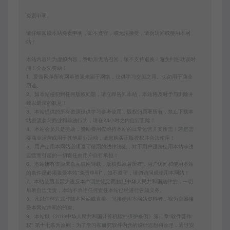
免责申明
请仔细阅读本站免责申明，如不遵守，或无法接受，请勿访问或使用本网
站！
本站内容均为虚拟内容，赞助后无法召回，顾不支持退换！避免纠纷耽误时
间！介意勿赞助！
1、爱游网单所有网单资源来源于网络，仅供学习交流之用。切勿用于商业
用途。
2、如本帖侵犯到任何版权问题，请立即告知本站，本站将及时予与删除并
致以最深的歉意！
3、本站提供的所有资源仅供学习参考使用，版权归原著所有，禁止下载本
站资源参与商业和非法行为，请在24小时之内自行删除！
4、本站会员只是赞助，赞助费用仅维持本站的日常运营开支所需！若您需
要商业运营或用于其他商业活动，请您购买正版授权并合法使用！
5、用户使用本网站必须遵守使用的法律法规，对于用户违法使用本站非法
运营而引起的一切责任由用户自行承担！
6、本站所有资源来自互联网转载，版权归原著所有，用户访问和使用本站
的条件是必须接受本站“免责申明”，如不遵守，请勿访问或使用本网站！
7、本站使用者因为违反本声明的规定而触犯中华人民共和国法律的，一切
后果自己负责，本站不承担任何责任本站已经进行告知义务。
8、凡以任何方式登陆本网站或直接、间接使用本网站资料者，视为自愿接
受本网站声明的约束。
9、本站以《2013中华人民共和国计算机软件保护条例》第二章"软件菩作
权” 第十七条为原则：为了学习和研究软件内含的设计思想和原理，通过安