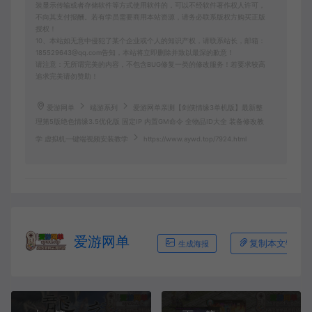
装显示传输或者存储软件等方式使用软件的，可以不经软件著作权人许可，
不向其支付报酬。若有学员需要商用本站资源，请务必联系版权方购买正版
授权！
10、本站如无意中侵犯了某个企业或个人的知识产权，请联系站长，邮箱：
185529643@qq.com告知，本站将立即删除并致以最深的歉意！
请注意：无所谓完美的内容，不包含BUG修复一类的修改服务！若要求较高
追求完美请勿赞助！
爱游网单
端游系列
爱游网单亲测【剑侠情缘3单机版】最新整
理第5版绝色情缘3.5优化版 固定IP 内置GM命令 全物品ID大全 装备修改教
学 虚拟机一键端视频安装教学
https://www.aywd.top/7924.html
爱游网单
复制本文链接
生成海报