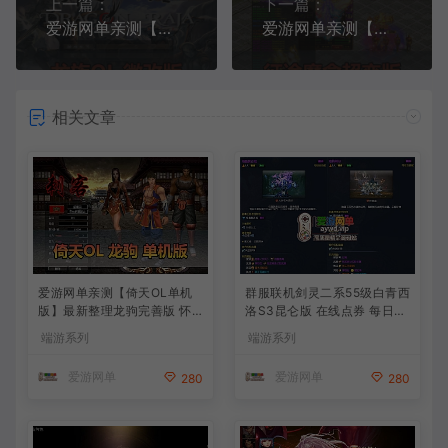
上一篇：
下一篇：
爱游网单亲测【龙族ol单机版】最新整理典藏版微改怀旧虚拟机一键端视频安装教学GM后台
爱游网单亲测【征途单机版】最新整理魔盒超变带内辅GM命令工具可刷物品道具虚拟机一键端视频安装教学
相关文章
爱游网单亲测【倚天OL单机
群服联机剑灵二系55级白青西
版】最新整理龙驹完善版 怀
洛S3昆仑版 在线点券 每日礼
旧武侠网游单机 带GM工具可
包 复古玩法
端游系列
端游系列
发物品装备 虚拟机一键端 视
频安装教学
爱游网单
爱游网单
280
280