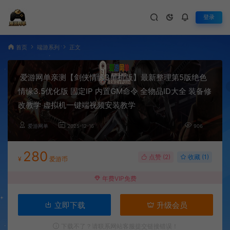
登录
首页
端游系列
正文
爱游网单亲测【剑侠情缘3单机版】最新整理第5版绝色
情缘3.5优化版 固定IP 内置GM命令 全物品ID大全 装备修
改教学 虚拟机一键端视频安装教学
爱游网单
2025-12-16
906
280
点赞 (
2
)
收藏 (1)
¥
爱游币
年费VIP免费
立即下载
升级会员
下载不了？请联系网站客服提交链接错误！