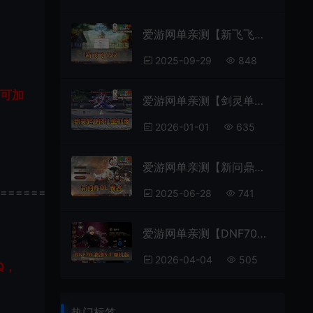
爱游网单亲测【新飞飞】V22单机版虚拟机一键端GM后台内置控制台视频安装教学
2025-09-29
848
即可加
爱游网单亲测【剑灵单机版】三系超变T4道具起源修仙地下城装备收集成就系统属性时装野外BOSS配套图文攻略虚拟机一键端视频安装教学
2026-01-01
635
爱游网单亲测【新问鼎霸者】单机版回合制怀旧网游 内置GM功能 GM工具 虚拟机一键端 文本教学
================
2025-06-28
741
爱游网单亲测【DNF70单机版】最新整理浪浪5.1带女鬼剑 带二觉 特色技能宝珠 可交易史诗 精炼泰拉装备带内辅 徽章镶嵌 虚拟机一键端 视频安装教学
2026-04-04
505
Q，
热门标签