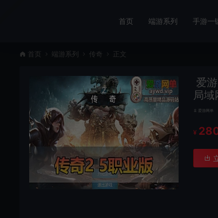
首页
端游系列
手游一
首页
端游系列
传奇
正文
爱游
局域
爱游网单
28
¥