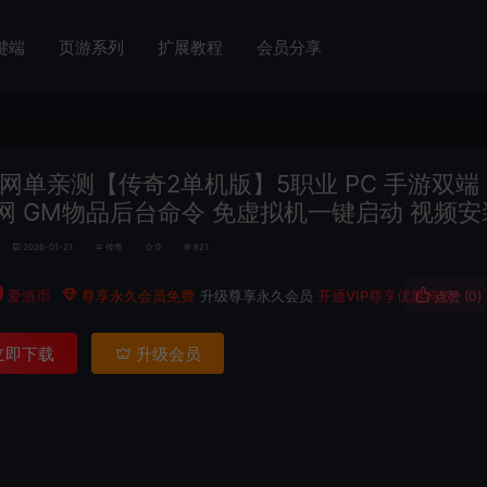
键端
页游系列
扩展教程
会员分享
网单亲测【传奇2单机版】5职业 PC 手游双端
网 GM物品后台命令 免虚拟机一键启动 视频
2026-01-21
传奇
0
821
0
爱游币
尊享永久会员免费
升级尊享永久会员
开通VIP尊享优惠特权
点赞 (
0
)
立即下载
升级会员