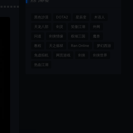
================
黑色沙漠
DOTA2
星辰变
木语人
天龙八部
剑灵
笑傲江湖
外网
问道
剑侠情缘
权倾三国
魔兽
教程
天之炼狱
Ran Online
梦幻西游
免虚拟机
网页游戏
剑侠
剑侠世界
热血江湖