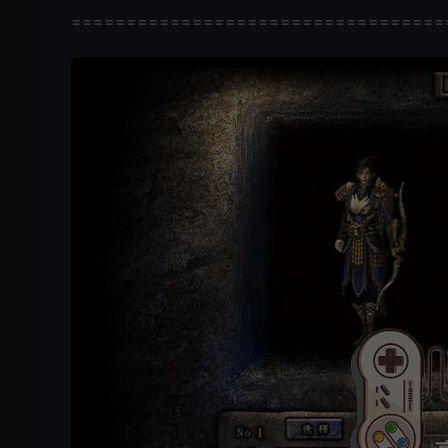
==================================