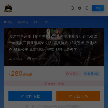
登录
首页
端游系列
传奇
正文
爱游网单亲测【传奇单机版】最新整理带假人 翎风引擎
千年沉默三职业暗黑铭文版_器灵特效_成就智者_强化转
移_鲜花公主 免虚拟机一键端 视频安装教学
爱游网单
2026-03-21
452
280
点赞 (
1
)
收藏 (0)
¥
爱游币
年费VIP免费
立即下载
升级会员
下载不了？请联系网站客服提交链接错误！