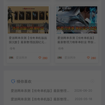
爱游网单亲测【传奇单机版战
爱游网单亲测【传奇单机版】
国沉默】最新整理战国纪元大
最新整理刀锋寒单职业 带假
秦帝国大秦赋美人相伴七国争
人 GM后台无限金币点数 命
传奇
传奇
霸单职业假人翎风 免虚拟机
令刷装备 六大陆独家剧情江
一键端 视频安装教学
湖武学追梦神器翎风引擎 免
爱游网单
爱游网单
280
280
虚拟机单机端 通用视频安装
教学
猜你喜欢
爱游网单亲测【传奇单机版】最新整理藏剑复古三职业2大陆 别人群服毕业端 三重随机 免虚拟机一键端 通用视频安装教学
2026-06-20
爱游网单亲测【传奇单机版】最新整理流云神器 沙城BOSS版 单职业 魔王冰雪打宝 无限刀 不巅峰假人 GOM精修 GM后台无限元宝可发物品装备 免虚拟机端视频安装教学
2026-05-18