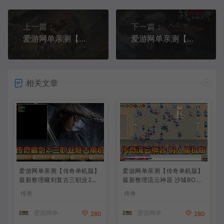
上一篇：
下一篇：
爱游网单亲测【企鹅飞车单机版】最新整理14.19493版带GM后台 AI假人陪跑 无限道具 免虚拟机一键端
爱游网单亲测【千年单机版】最新整理好运千年带3层武功大背包大窗口免虚拟机一键单机端GM命令发物品道具可改充值
相关文章
爱游网单亲测【传奇单机版】
爱游网单亲测【传奇单机版】
最新整理藏剑复古三职业2大
最新整理流云神器 沙城BOSS
陆 别人群服毕业端 三重随机
版 单职业 魔王冰雪打宝 无限
传奇
传奇
免虚拟机一键端 通用视频安
刀 不巅峰假人 GOM精修 GM
装教学
后台无限元宝可发物品装备
爱游网单
爱游网单
280
280
免虚拟机端视频安装教学