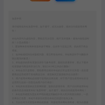
免责申明
请仔细阅读本站免责申明，如不遵守，或无法接受，请勿访问或使用本网
站！
本站内容均为虚拟内容，赞助后无法召回，顾不支持退换！避免纠纷耽误时
间！介意勿赞助！
1、爱游网单所有网单资源来源于网络，仅供学习交流之用。切勿用于商业
用途。
2、如本帖侵犯到任何版权问题，请立即告知本站，本站将及时予与删除并
致以最深的歉意！
3、本站提供的所有资源仅供学习参考使用，版权归原著所有，禁止下载本
站资源参与商业和非法行为，请在24小时之内自行删除！
4、本站会员只是赞助，赞助费用仅维持本站的日常运营开支所需！若您需
要商业运营或用于其他商业活动，请您购买正版授权并合法使用！
5、用户使用本网站必须遵守使用的法律法规，对于用户违法使用本站非法
运营而引起的一切责任由用户自行承担！
6、本站所有资源来自互联网转载，版权归原著所有，用户访问和使用本站
的条件是必须接受本站“免责申明”，如不遵守，请勿访问或使用本网站！
7、本站使用者因为违反本声明的规定而触犯中华人民共和国法律的，一切
后果自己负责，本站不承担任何责任本站已经进行告知义务。
8、凡以任何方式登陆本网站或直接、间接使用本网站资料者，视为自愿接