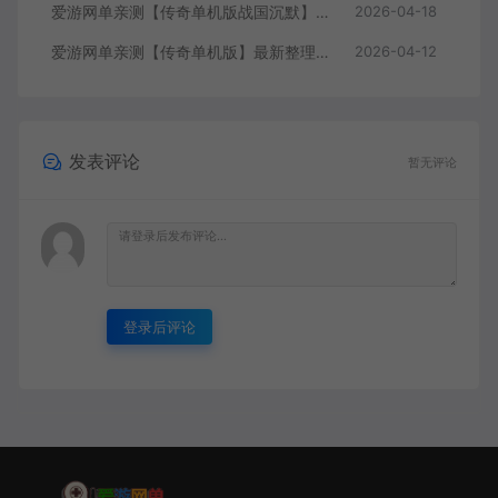
爱游网单亲测【传奇单机版战国沉默】最新整理战国纪元大秦帝国大秦赋美人相伴七国争霸单职业假人翎风 免虚拟机一键端 视频安装教学
2026-04-18
爱游网单亲测【传奇单机版】最新整理刀锋寒单职业 带假人 GM后台无限金币点数 命令刷装备 六大陆独家剧情江湖武学追梦神器翎风引擎 免虚拟机单机端 通用视频安装教学
2026-04-12
发表评论
暂无评论
登录后评论