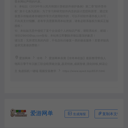
受本网站声明的约束。
9、本站以《2013中华人民共和国计算机软件保护条例》第二章"软件菩作
权” 第十七条为原则：为了学习和研究软件内含的设计思想和原理，通过安
装显示传输或者存储软件等方式使用软件的，可以不经软件著作权人许可，
不向其支付报酬。若有学员需要商用本站资源，请务必联系版权方购买正版
授权！
10、本站如无意中侵犯了某个企业或个人的知识产权，请联系站长，邮箱：
185529643@qq.com告知，本站将立即删除并致以最深的歉意！
请注意：无所谓完美的内容，不包含BUG修复一类的修改服务！若要求较高
追求完美请勿赞助！
爱游网单
传奇
爱游网单亲测【传奇单机版】最新整理带假人
翎风引擎千年沉默三职业暗黑铭文版_器灵特效_成就智者_强化转移_鲜花公
主 免虚拟机一键端 视频安装教学
https://www.aywd.top/8531.html
爱游网单
复制本文链接
生成海报