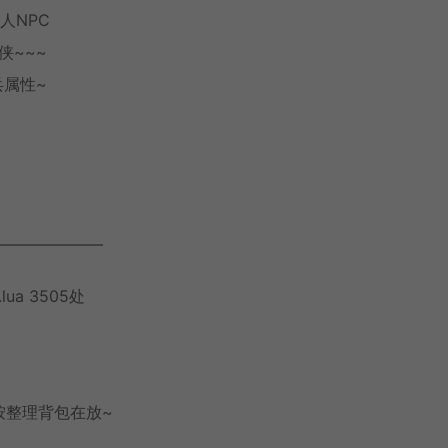
人NPC
侠~~~
兵属性~
———————
ua 3505处
按整理背包在放~