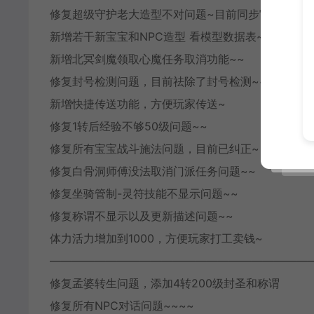
修复超级守护老大造型不对问题~目前同步官方~
新增若干新宝宝和NPC造型 看模型数据表~
新增北冥剑魔领取心魔任务取消功能~~
修复封号检测问题，目前祛除了封号检测~~
新增快捷传送功能，方便玩家传送~
修复1转后经验不够50级问题~~
修复所有宝宝战斗施法问题，目前已纠正~
修复白骨洞师傅没法取消门派任务问题~~
修复坐骑管制-灵符技能不显示问题~~
修复称谓不显示以及更新描述问题~~
体力活力增加到1000，方便玩家打工卖钱~
———————————————————————
修复孟婆转生问题，添加4转200级封圣和称谓
修复所有NPC对话问题~~~~