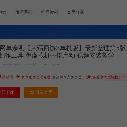
键端
页游系列
扩展教程
会员分享
网单亲测【大话西游3单机版】最新整理第5版
K制作工具 免虚拟机一键启动 视频安装教学
2026-06-13
端游系列
0
396
0
爱游币
尊享永久会员免费
升级尊享永久会员
开通VIP尊享优惠特权
点赞 (
1
)
立即下载
升级会员