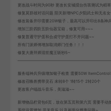
更改战斗时间为90秒 更改长安城擂台伤害测试为稻草
修复莫群雄对话问题 阳关新增NPC夕阳武士和无名女
修改装备开印需要20W银子，最高可以开印出8条神
增加三阶四阶五阶仙器宝箱，修复可用~~~
修复普通守护蛋和合成守护蛋打不开问题~~
所有门派师傅增加取消师门任务！！！
修复大唐拜师混世魔王斩秒5~
———————————————————————
服务端神兵升级增加银子检查 需要50W ItemControl.l
修改召唤兽携带灵石 未转8个 1转15个 2转20个
更改客户端战斗音乐，美滋滋~~
新增物品栏背包6页，放在第五页和第六页 需要手动
系统设置增加 开关音乐 以及画面分辨率问题~