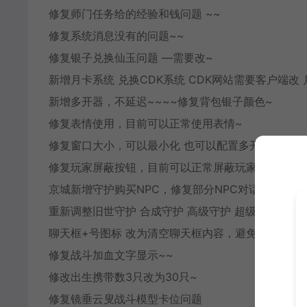
修复师门任务给的经验和钱问题 ~~
修复系统消息没有的问题~~
修复银子兑换仙玉问题 —需要改~
新增月卡系统 兑换CDK系统 CDK网站需要客户端改
新增多开器，不延迟~~~~修复背包银子颜色~
修复表情使用，目前可以正常使用表情~
修复窗口大小，可以最小化 也可以配置多开器~~
修复玩家屏蔽按钮，目前可以正常屏蔽玩家~~
京城新增守护购买NPC，修复部分NPC对话以及造型
重新调整旧世守护 合成守护 高级守护 超级守护等资
聊天框+号图标 改为清空聊天框内容，避免数据太多很
修复战斗加血文字显示~~
修改出生携带数3只改为30只~
修复镜垂云叟战斗模型卡位问题