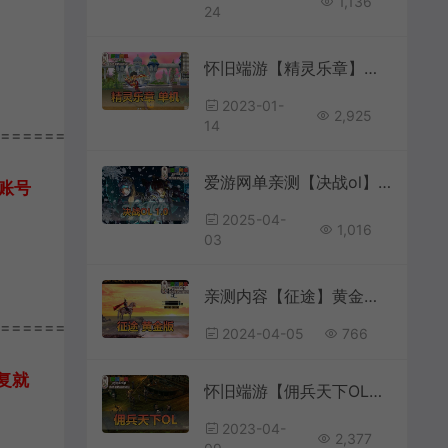
1,136
24
怀旧端游【精灵乐章】虚拟机一键端视频安装教程GM命令可刷金币等级
2023-01-
2,925
14
================
爱游网单亲测【决战ol】1.0怀旧版 内辅 GM命令刷物品道具 网游单机商业底端改虚拟机一键端视频按照教学+win手工外网端
账号
2025-04-
1,016
03
亲测内容【征途】黄金版带任务剧情GM后台视频安装教学虚拟机一键端爱游网单亲测整合
================
2024-04-05
766
复就
怀旧端游【佣兵天下OL】win10/11虚拟机运行+win7本机免虚拟机运行+视频安装教程GM工具
。
2023-04-
2,377