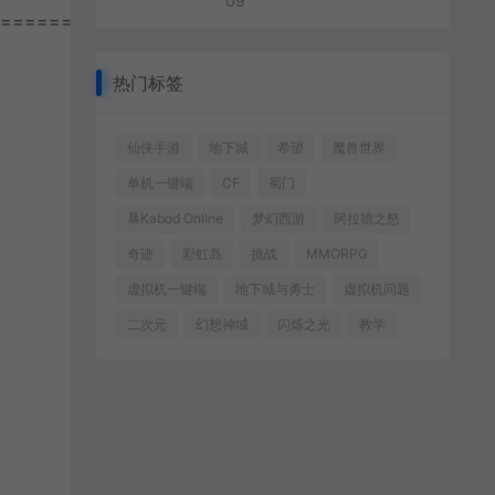
09
================
热门标签
仙侠手游
地下城
希望
魔兽世界
单机一键端
CF
蜀门
暴Kabod Online
梦幻西游
阿拉德之怒
奇迹
彩虹岛
挑战
MMORPG
虚拟机一键端
地下城与勇士
虚拟机问题
二次元
幻想神域
闪烁之光
教学