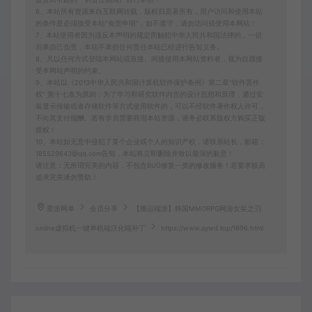
6、本站所有资源来自互联网转载，版权归原著所有，用户访问和使用本站
的条件是必须接受本站“免责申明”，如不遵守，请勿访问或使用本网站！
7、本站使用者因为违反本声明的规定而触犯中华人民共和国法律的，一切
后果自己负责，本站不承担任何责任本站已经进行告知义务。
8、凡以任何方式登陆本网站或直接、间接使用本网站资料者，视为自愿接
受本网站声明的约束。
9、本站以《2013中华人民共和国计算机软件保护条例》第二章"软件菩作
权” 第十七条为原则：为了学习和研究软件内含的设计思想和原理，通过安
装显示传输或者存储软件等方式使用软件的，可以不经软件著作权人许可，
不向其支付报酬。若有学员需要商用本站资源，请务必联系版权方购买正版
授权！
10、本站如无意中侵犯了某个企业或个人的知识产权，请联系站长，邮箱：
185529643@qq.com告知，本站将立即删除并致以最深的歉意！
请注意：无所谓完美的内容，不包含BUG修复一类的修改服务！若要求较高
追求完美请勿赞助！
爱游网单
会员分享
【搬运端游】韩国MMORPG网游女皇之刃
online虚拟机一键单机端汉化端补丁
https://www.aywd.top/1696.html