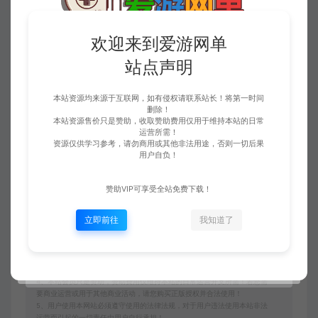
欢迎来到爱游网单
收藏 (5)
站点声明
点赞 (
2
)
本站资源均来源于互联网，如有侵权请联系站长！将第一时间
删除！
本站资源售价只是赞助，收取赞助费用仅用于维持本站的日常
免责申明
运营所需！
资源仅供学习参考，请勿商用或其他非法用途，否则一切后果
请仔细阅读本站免责申明，如不遵守，或无法接受，请勿访问或使用本网
用户自负！
站！
本站内容均为虚拟内容，赞助后无法召回，顾不支持退换！避免纠纷耽误时
赞助VIP可享受全站免费下载！
间！介意勿赞助！
1、爱游网单所有网单资源来源于网络，仅供学习交流之用。切勿用于商业
立即前往
我知道了
用途。
2、如本帖侵犯到任何版权问题，请立即告知本站，本站将及时予与删除并
致以最深的歉意！
3、本站提供的所有资源仅供学习参考使用，版权归原著所有，禁止下载本
站资源参与商业和非法行为，请在24小时之内自行删除！
4、本站会员只是赞助，赞助费用仅维持本站的日常运营开支所需！若您需
要商业运营或用于其他商业活动，请您购买正版授权并合法使用！
5、用户使用本网站必须遵守使用的法律法规，对于用户违法使用本站非法
运营而引起的一切责任由用户自行承担！