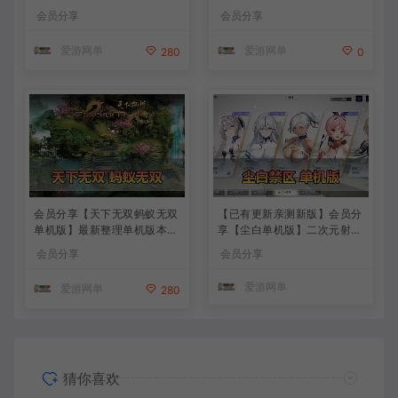
女神妮姬单机版方舟活动147
模拟端 登录 战斗 地图 魔物
会员分享
会员分享
版本官服GM可无限抽卡全剧
背包 抽卡 商店 MOD 未亲测
情免虚拟机一键端视频安装教
图文教学
爱游网单
爱游网单
280
0
学
会员分享【天下无双蚂蚁无双
【已有更新亲测新版】会员分
单机版】最新整理单机版本
享【尘白单机版】二次元射击
带GM命令后台 武侠怀旧网游
类网游单机版一键端
会员分享
会员分享
免虚拟机一键端 配套视频教
学
爱游网单
爱游网单
280
猜你喜欢