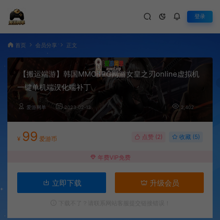
登录
首页
会员分享
正文
【搬运端游】韩国MMORPG网游女皇之刃online虚拟机
一键单机端汉化端补丁
爱游网单
2023-02-13
2,402
99
点赞 (
2
)
收藏 (5)
¥
爱游币
年费VIP免费
立即下载
升级会员
下载不了？请联系网站客服提交链接错误！