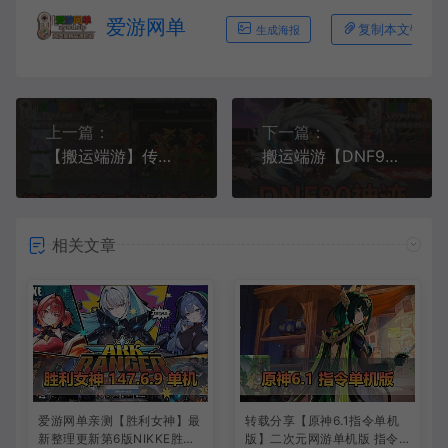
爱游网单
复制本文链接
生成海报
上一篇：
下一篇：
【搬运端游】传奇单机版1.85战神狂雷合击复古智能假人攻城免虚拟机一键端
搬运端游【DNF90神迹】仿官真二觉地下城单机版视频安装教程虚拟机一键端GM工具
相关文章
爱游网单亲测【胜利女神】最
转载分享【原神6.1指令单机
新整理更新第6版NIKKE胜利
版】二次元网游单机版 指令