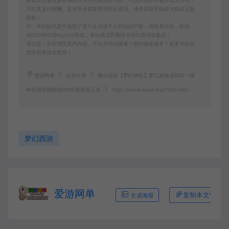
装显示传输或者存储软件等方式使用软件的，可以不经软件著作权人许可，
不向其支付报酬。若有学员需要商用本站资源，请务必联系版权方购买正版
授权！
10、本站如无意中侵犯了某个企业或个人的知识产权，请联系站长，邮箱：
185529643@qq.com告知，本站将立即删除并致以最深的歉意！
请注意：无所谓完美的内容，不包含BUG修复一类的修改服务！若要求较高
追求完美请勿赞助！
爱游网单
会员分享
搬运端游【梦幻单机】梦江南免虚拟机一键
单机端视频教程GM充值装备工具
https://www.aywd.top/2256.html
梦幻西游
爱游网单
复制本文链接
生成海报