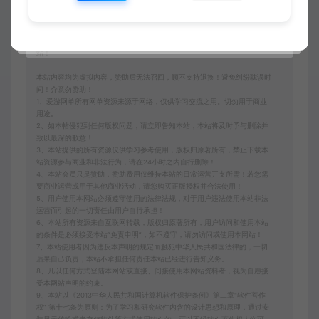
免责申明
请仔细阅读本站免责申明，如不遵守，或无法接受，请勿访问或使用本网
站！
本站内容均为虚拟内容，赞助后无法召回，顾不支持退换！避免纠纷耽误时
间！介意勿赞助！
1、爱游网单所有网单资源来源于网络，仅供学习交流之用。切勿用于商业
用途。
2、如本帖侵犯到任何版权问题，请立即告知本站，本站将及时予与删除并
致以最深的歉意！
3、本站提供的所有资源仅供学习参考使用，版权归原著所有，禁止下载本
站资源参与商业和非法行为，请在24小时之内自行删除！
4、本站会员只是赞助，赞助费用仅维持本站的日常运营开支所需！若您需
要商业运营或用于其他商业活动，请您购买正版授权并合法使用！
5、用户使用本网站必须遵守使用的法律法规，对于用户违法使用本站非法
运营而引起的一切责任由用户自行承担！
6、本站所有资源来自互联网转载，版权归原著所有，用户访问和使用本站
的条件是必须接受本站“免责申明”，如不遵守，请勿访问或使用本网站！
7、本站使用者因为违反本声明的规定而触犯中华人民共和国法律的，一切
后果自己负责，本站不承担任何责任本站已经进行告知义务。
8、凡以任何方式登陆本网站或直接、间接使用本网站资料者，视为自愿接
受本网站声明的约束。
9、本站以《2013中华人民共和国计算机软件保护条例》第二章"软件菩作
权” 第十七条为原则：为了学习和研究软件内含的设计思想和原理，通过安