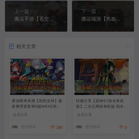
上一篇：
下一篇：
搬运手游【苍空物语】二次元风格放置类H5手游VM一键服务端+手工端+上线满货币+配套教程
搬运端游【热血传奇】传奇单机版复古1.76三职业GEE智能假人优化版巅峰假人第二季
相关文章
爱游网单亲测【胜利女神】最
转载分享【原神6.1指令单机
新整理更新第6版NIKKE胜利
版】二次元网游单机版 指令
女神妮姬单机版方舟活动147
模拟端 登录 战斗 地图 魔物
会员分享
会员分享
版本官服GM可无限抽卡全剧
背包 抽卡 商店 MOD 未亲测
情免虚拟机一键端视频安装教
图文教学
爱游网单
爱游网单
280
0
学