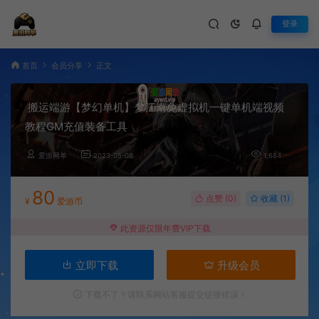
登录
首页
会员分享
正文
搬运端游【梦幻单机】梦江南免虚拟机一键单机端视频
教程GM充值装备工具
爱游网单
2023-05-08
1,684
80
点赞 (
0
)
收藏 (1)
¥
爱游币
此资源仅限年费VIP下载
立即下载
升级会员
下载不了？请联系网站客服提交链接错误！