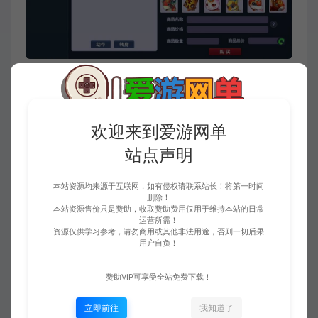
欢迎来到爱游网单
此资源仅限尊享永久会员下载，请先
登录
站点声明
该内容为数字化虚拟物品，购买后获取连接可转存复
制，不支持任何理由退换！请一定确认无误再购买赞
本站资源均来源于互联网，如有侵权请联系站长！将第一时间
助！如您不能接受，请勿赞助！ 客服QQ：3391007258
删除！
本站资源售价只是赞助，收取赞助费用仅用于维持本站的日常
运营所需！
资源仅供学习参考，请勿商用或其他非法用途，否则一切后果
用户自负！
收藏 (1)
点赞 (
0
)
赞助VIP可享受全站免费下载！
立即前往
我知道了